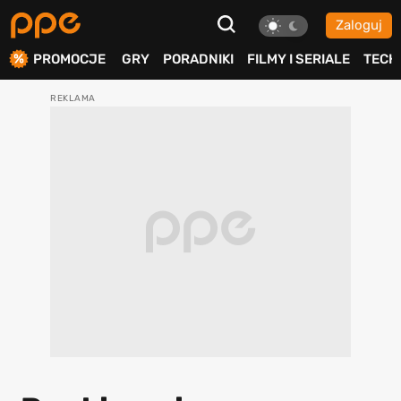
Zaloguj
ierdź
PROMOCJE
GRY
PORADNIKI
FILMY I SERIALE
TECH