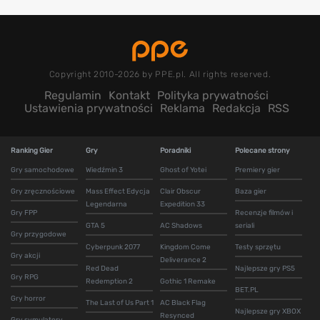
Copyright 2010-2026 by PPE.pl. All rights reserved.
Regulamin
Kontakt
Polityka prywatności
Ustawienia prywatności
Reklama
Redakcja
RSS
Ranking Gier
Gry
Poradniki
Polecane strony
Gry samochodowe
Wiedźmin 3
Ghost of Yotei
Premiery gier
Gry zręcznościowe
Mass Effect Edycja
Clair Obscur
Baza gier
Legendarna
Expedition 33
Gry FPP
Recenzje filmów i
GTA 5
AC Shadows
seriali
Gry przygodowe
Cyberpunk 2077
Kingdom Come
Testy sprzętu
Gry akcji
Deliverance 2
Red Dead
Najlepsze gry PS5
Gry RPG
Redemption 2
Gothic 1 Remake
BET.PL
Gry horror
The Last of Us Part 1
AC Black Flag
Najlepsze gry XBOX
Resynced