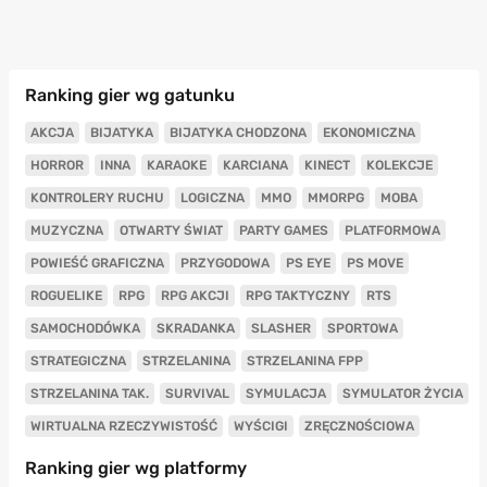
Ranking gier wg gatunku
AKCJA
BIJATYKA
BIJATYKA CHODZONA
EKONOMICZNA
HORROR
INNA
KARAOKE
KARCIANA
KINECT
KOLEKCJE
KONTROLERY RUCHU
LOGICZNA
MMO
MMORPG
MOBA
MUZYCZNA
OTWARTY ŚWIAT
PARTY GAMES
PLATFORMOWA
POWIEŚĆ GRAFICZNA
PRZYGODOWA
PS EYE
PS MOVE
ROGUELIKE
RPG
RPG AKCJI
RPG TAKTYCZNY
RTS
SAMOCHODÓWKA
SKRADANKA
SLASHER
SPORTOWA
STRATEGICZNA
STRZELANINA
STRZELANINA FPP
STRZELANINA TAK.
SURVIVAL
SYMULACJA
SYMULATOR ŻYCIA
WIRTUALNA RZECZYWISTOŚĆ
WYŚCIGI
ZRĘCZNOŚCIOWA
Ranking gier wg platformy