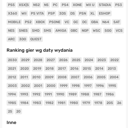
PS5
XSX|S
NS2
NS
PC
PS4
XONE
WII U
STADIA
PS3
X360
WII
PS VITA
PSP
3DS
DS
PSN
XL
ESHOP
MOBILE
PS2
XBOX
PSONE
VC
GC
DC
GBA
N64
SAT
NES
SNES
SMD
SMS
AMIGA
GBC
NGP
WSC
SGG
VCS
ARC
3DO
QUEST
Ranking gier wg daty wydania
2030
2029
2028
2027
2026
2025
2024
2023
2022
2021
2020
2019
2018
2017
2016
2015
2014
2013
2012
2011
2010
2009
2008
2007
2006
2005
2004
2003
2002
2001
2000
1999
1998
1997
1996
1995
1994
1993
1992
1991
1990
1989
1988
1987
1986
1985
1984
1983
1982
1981
1980
1979
1978
205
26
25
20
Inne