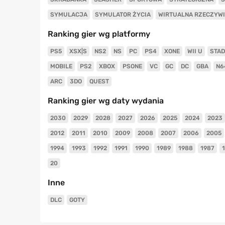
SYMULACJA
SYMULATOR ŻYCIA
WIRTUALNA RZECZYW
Ranking gier wg platformy
PS5
XSX|S
NS2
NS
PC
PS4
XONE
WII U
STAD
MOBILE
PS2
XBOX
PSONE
VC
GC
DC
GBA
N6
ARC
3DO
QUEST
Ranking gier wg daty wydania
2030
2029
2028
2027
2026
2025
2024
2023
2012
2011
2010
2009
2008
2007
2006
2005
1994
1993
1992
1991
1990
1989
1988
1987
20
Inne
DLC
GOTY