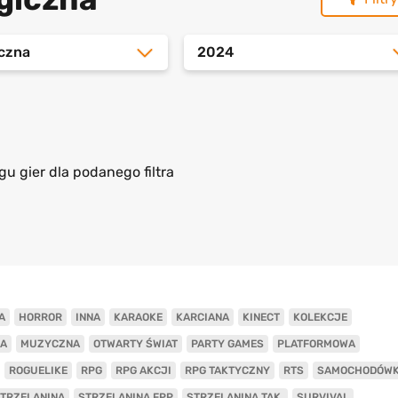
iczna
2024
gu gier dla podanego filtra
A
HORROR
INNA
KARAOKE
KARCIANA
KINECT
KOLEKCJE
A
MUZYCZNA
OTWARTY ŚWIAT
PARTY GAMES
PLATFORMOWA
ROGUELIKE
RPG
RPG AKCJI
RPG TAKTYCZNY
RTS
SAMOCHODÓW
TRZELANINA
STRZELANINA FPP
STRZELANINA TAK.
SURVIVAL