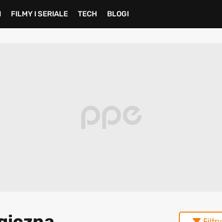
I
FILMY I SERIALE
TECH
BLOGI
egiczna
Filtry