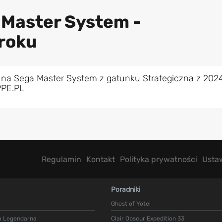
 Master System -
roku
 na Sega Master System z gatunku Strategiczna z 202
PPE.PL
Regulamin
Kontakt
Polityka prywatności
Usta
Poradniki
Ghost of Yotei
a Legendarna
Clair Obscur Expedition 33