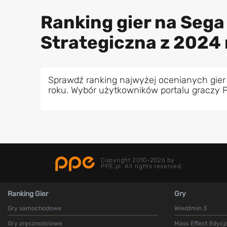
Ranking gier na Sega
Strategiczna z 2024 
Sprawdź ranking najwyżej ocenianych gier
roku. Wybór użytkowników portalu graczy 
Copyright 2010-2026 by
PPE.pl. All rights reserved.
Ranking Gier
Gry
Gry samochodowe
Wiedźmin 3
Gry zręcznościowe
Mass Effect Edycj