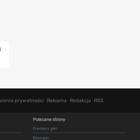
4
wienia prywatności
Reklama
Redakcja
RSS
Polecane strony
Premiery gier
Baza gier