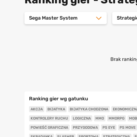
Sega Master System
Strateg
Brak rankin
Ranking gier wg gatunku
AKCJA
BIJATYKA
BIJATYKA CHODZONA
EKONOMICZN
KONTROLERY RUCHU
LOGICZNA
MMO
MMORPG
MOB
POWIEŚĆ GRAFICZNA
PRZYGODOWA
PS EYE
PS MOVE
SKRADANKA
SLASHER
SPORTOWA
STRATEGICZNA
S