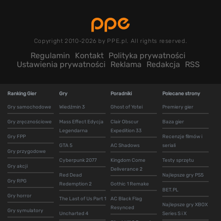
Copyright 2010-2026 by PPE.pl. All rights reserved.
Regulamin
Kontakt
Polityka prywatności
Ustawienia prywatności
Reklama
Redakcja
RSS
Ranking Gier
Gry
Poradniki
Polecane strony
Gry samochodowe
Wiedźmin 3
Ghost of Yotei
Premiery gier
Gry zręcznościowe
Mass Effect Edycja
Clair Obscur
Baza gier
Legendarna
Expedition 33
Gry FPP
Recenzje filmów i
GTA 5
AC Shadows
seriali
Gry przygodowe
Cyberpunk 2077
Kingdom Come
Testy sprzętu
Gry akcji
Deliverance 2
Red Dead
Najlepsze gry PS5
Gry RPG
Redemption 2
Gothic 1 Remake
BET.PL
Gry horror
The Last of Us Part 1
AC Black Flag
Najlepsze gry XBOX
Resynced
Gry symulatory
Uncharted 4
Series S i X