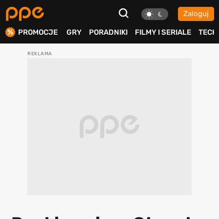
Zaloguj
ierdź
PROMOCJE
GRY
PORADNIKI
FILMY I SERIALE
TECH