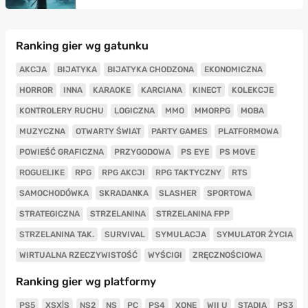
Ranking gier wg gatunku
AKCJA
BIJATYKA
BIJATYKA CHODZONA
EKONOMICZNA
HORROR
INNA
KARAOKE
KARCIANA
KINECT
KOLEKCJE
KONTROLERY RUCHU
LOGICZNA
MMO
MMORPG
MOBA
MUZYCZNA
OTWARTY ŚWIAT
PARTY GAMES
PLATFORMOWA
POWIEŚĆ GRAFICZNA
PRZYGODOWA
PS EYE
PS MOVE
ROGUELIKE
RPG
RPG AKCJI
RPG TAKTYCZNY
RTS
SAMOCHODÓWKA
SKRADANKA
SLASHER
SPORTOWA
STRATEGICZNA
STRZELANINA
STRZELANINA FPP
STRZELANINA TAK.
SURVIVAL
SYMULACJA
SYMULATOR ŻYCIA
WIRTUALNA RZECZYWISTOŚĆ
WYŚCIGI
ZRĘCZNOŚCIOWA
Ranking gier wg platformy
PS5
XSX|S
NS2
NS
PC
PS4
XONE
WII U
STADIA
PS3