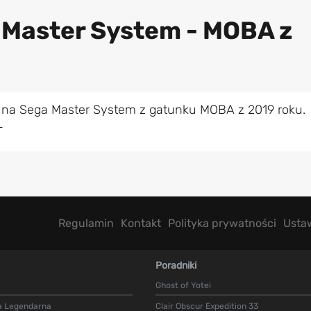
 Master System - MOBA z
 na Sega Master System z gatunku MOBA z 2019 roku.
L
Regulamin
Kontakt
Polityka prywatności
Usta
Poradniki
Ghost of Yotei
a Legendarna
Clair Obscur Expedition 33