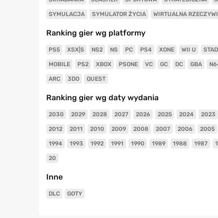
SYMULACJA
SYMULATOR ŻYCIA
WIRTUALNA RZECZYW
Ranking gier wg platformy
PS5
XSX|S
NS2
NS
PC
PS4
XONE
WII U
STAD
MOBILE
PS2
XBOX
PSONE
VC
GC
DC
GBA
N6
ARC
3DO
QUEST
Ranking gier wg daty wydania
2030
2029
2028
2027
2026
2025
2024
2023
2012
2011
2010
2009
2008
2007
2006
2005
1994
1993
1992
1991
1990
1989
1988
1987
20
Inne
DLC
GOTY