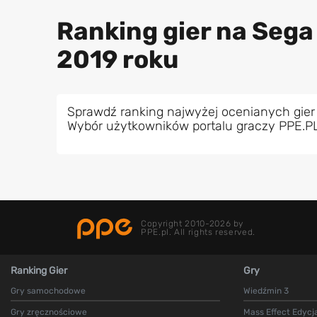
Ranking gier na Sega
2019 roku
Sprawdź ranking najwyżej ocenianych gier
Wybór użytkowników portalu graczy PPE.P
Copyright 2010-2026 by
PPE.pl. All rights reserved.
Ranking Gier
Gry
Gry samochodowe
Wiedźmin 3
Gry zręcznościowe
Mass Effect Edycj