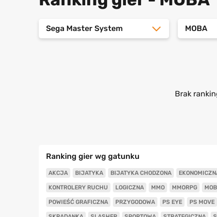
Sega Master System
MOBA
Brak rankin
Ranking gier wg gatunku
AKCJA
BIJATYKA
BIJATYKA CHODZONA
EKONOMICZN
KONTROLERY RUCHU
LOGICZNA
MMO
MMORPG
MOB
POWIEŚĆ GRAFICZNA
PRZYGODOWA
PS EYE
PS MOVE
SKRADANKA
SLASHER
SPORTOWA
STRATEGICZNA
S