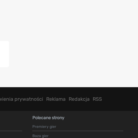
wienia prywatności
Reklama
Redakcja
RSS
Polecane strony
Premiery gier
Baza gier