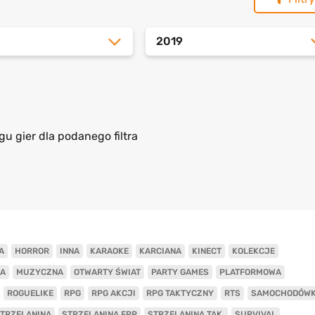
2019
gu gier dla podanego filtra
A
HORROR
INNA
KARAOKE
KARCIANA
KINECT
KOLEKCJE
A
MUZYCZNA
OTWARTY ŚWIAT
PARTY GAMES
PLATFORMOWA
ROGUELIKE
RPG
RPG AKCJI
RPG TAKTYCZNY
RTS
SAMOCHODÓW
TRZELANINA
STRZELANINA FPP
STRZELANINA TAK.
SURVIVAL