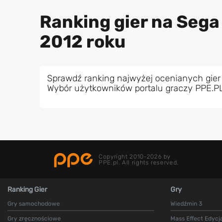
Ranking gier na Sega
2012 roku
Sprawdź ranking najwyżej ocenianych gier
Wybór użytkowników portalu graczy PPE.P
Copyright 2010-2026 by
PPE.pl. All rights reserved.
Ranking Gier
Gry
Gry samochodowe
Wiedźmin 3
Gry zręcznościowe
Mass Effect Edycj