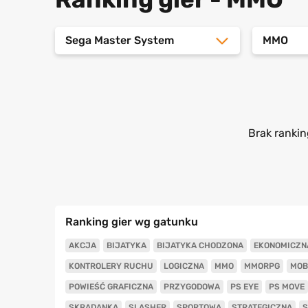
Sega Master System
MMO
Brak rankin
Ranking gier wg gatunku
AKCJA
BIJATYKA
BIJATYKA CHODZONA
EKONOMICZN
KONTROLERY RUCHU
LOGICZNA
MMO
MMORPG
MOB
POWIEŚĆ GRAFICZNA
PRZYGODOWA
PS EYE
PS MOVE
SKRADANKA
SLASHER
SPORTOWA
STRATEGICZNA
S