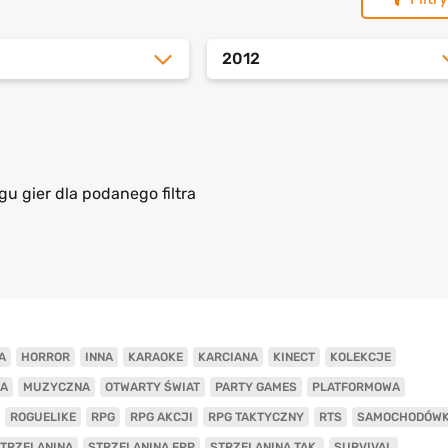
2012
gu gier dla podanego filtra
A
HORROR
INNA
KARAOKE
KARCIANA
KINECT
KOLEKCJE
A
MUZYCZNA
OTWARTY ŚWIAT
PARTY GAMES
PLATFORMOWA
ROGUELIKE
RPG
RPG AKCJI
RPG TAKTYCZNY
RTS
SAMOCHODÓW
TRZELANINA
STRZELANINA FPP
STRZELANINA TAK.
SURVIVAL