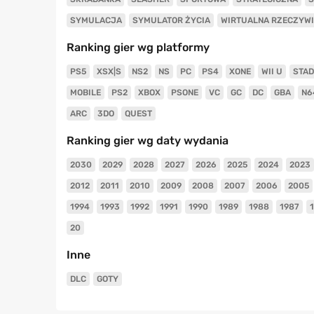
SYMULACJA
SYMULATOR ŻYCIA
WIRTUALNA RZECZYW
Ranking gier wg platformy
PS5
XSX|S
NS2
NS
PC
PS4
XONE
WII U
STAD
MOBILE
PS2
XBOX
PSONE
VC
GC
DC
GBA
N6
ARC
3DO
QUEST
Ranking gier wg daty wydania
2030
2029
2028
2027
2026
2025
2024
2023
2012
2011
2010
2009
2008
2007
2006
2005
1994
1993
1992
1991
1990
1989
1988
1987
20
Inne
DLC
GOTY