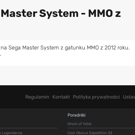
 Master System - MMO z
 na Sega Master System z gatunku MMO z 2012 roku.
L
Regulamin
Kontakt
Polityka prywatności
Usta
Poradniki
Ghost of Yotei
a Legendarna
Clair Obscur Expedition 33