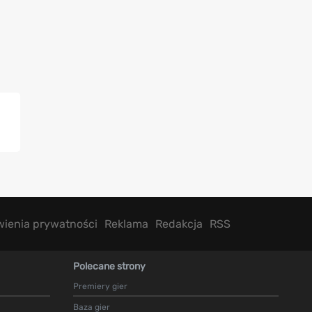
wienia prywatności
Reklama
Redakcja
RSS
Polecane strony
Premiery gier
Baza gier