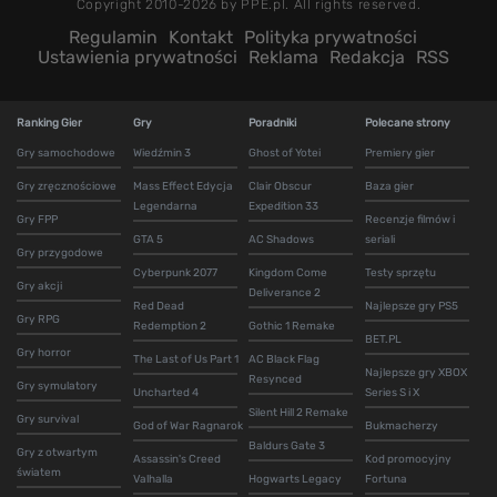
Copyright 2010-2026 by PPE.pl. All rights reserved.
Regulamin
Kontakt
Polityka prywatności
Ustawienia prywatności
Reklama
Redakcja
RSS
Ranking Gier
Gry
Poradniki
Polecane strony
Gry samochodowe
Wiedźmin 3
Ghost of Yotei
Premiery gier
Gry zręcznościowe
Mass Effect Edycja
Clair Obscur
Baza gier
Legendarna
Expedition 33
Gry FPP
Recenzje filmów i
GTA 5
AC Shadows
seriali
Gry przygodowe
Cyberpunk 2077
Kingdom Come
Testy sprzętu
Gry akcji
Deliverance 2
Red Dead
Najlepsze gry PS5
Gry RPG
Redemption 2
Gothic 1 Remake
BET.PL
Gry horror
The Last of Us Part 1
AC Black Flag
Najlepsze gry XBOX
Resynced
Gry symulatory
Uncharted 4
Series S i X
Silent Hill 2 Remake
Gry survival
God of War Ragnarok
Bukmacherzy
Baldurs Gate 3
Gry z otwartym
Assassin's Creed
Kod promocyjny
światem
Valhalla
Hogwarts Legacy
Fortuna