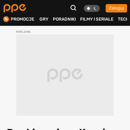
Zaloguj
ierdź
PROMOCJE
GRY
PORADNIKI
FILMY I SERIALE
TECH