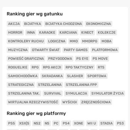
Ranking gier wg gatunku
AKCJA
BIJATYKA
BIJATYKA CHODZONA
EKONOMICZNA
HORROR
INNA
KARAOKE
KARCIANA
KINECT
KOLEKCJE
KONTROLERY RUCHU
LOGICZNA
MMO
MMORPG
MOBA
MUZYCZNA
OTWARTY ŚWIAT
PARTY GAMES
PLATFORMOWA
POWIEŚĆ GRAFICZNA
PRZYGODOWA
PS EYE
PS MOVE
ROGUELIKE
RPG
RPG AKCJI
RPG TAKTYCZNY
RTS
SAMOCHODÓWKA
SKRADANKA
SLASHER
SPORTOWA
STRATEGICZNA
STRZELANINA
STRZELANINA FPP
STRZELANINA TAK.
SURVIVAL
SYMULACJA
SYMULATOR ŻYCIA
WIRTUALNA RZECZYWISTOŚĆ
WYŚCIGI
ZRĘCZNOŚCIOWA
Ranking gier wg platformy
PS5
XSX|S
NS2
NS
PC
PS4
XONE
WII U
STADIA
PS3