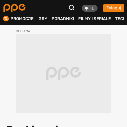
Zaloguj
ierdź
PROMOCJE
GRY
PORADNIKI
FILMY I SERIALE
TECH