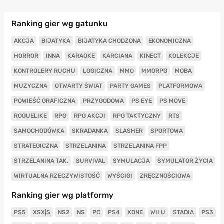
Ranking gier wg gatunku
AKCJA
BIJATYKA
BIJATYKA CHODZONA
EKONOMICZNA
HORROR
INNA
KARAOKE
KARCIANA
KINECT
KOLEKCJE
KONTROLERY RUCHU
LOGICZNA
MMO
MMORPG
MOBA
MUZYCZNA
OTWARTY ŚWIAT
PARTY GAMES
PLATFORMOWA
POWIEŚĆ GRAFICZNA
PRZYGODOWA
PS EYE
PS MOVE
ROGUELIKE
RPG
RPG AKCJI
RPG TAKTYCZNY
RTS
SAMOCHODÓWKA
SKRADANKA
SLASHER
SPORTOWA
STRATEGICZNA
STRZELANINA
STRZELANINA FPP
STRZELANINA TAK.
SURVIVAL
SYMULACJA
SYMULATOR ŻYCIA
WIRTUALNA RZECZYWISTOŚĆ
WYŚCIGI
ZRĘCZNOŚCIOWA
Ranking gier wg platformy
PS5
XSX|S
NS2
NS
PC
PS4
XONE
WII U
STADIA
PS3