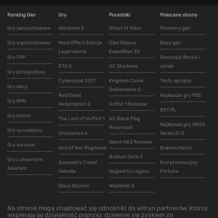
Ranking Gier
Gry
Poradniki
Polecane strony
Gry samochodowe
Wiedźmin 3
Ghost of Yotei
Premiery gier
Gry zręcznościowe
Mass Effect Edycja
Clair Obscur
Baza gier
Legendarna
Expedition 33
Gry FPP
Recenzje filmów i
GTA 5
AC Shadows
seriali
Gry przygodowe
Cyberpunk 2077
Kingdom Come
Testy sprzętu
Gry akcji
Deliverance 2
Red Dead
Najlepsze gry PS5
Gry RPG
Redemption 2
Gothic 1 Remake
BET.PL
Gry horror
The Last of Us Part 1
AC Black Flag
Najlepsze gry XBOX
Resynced
Gry symulatory
Uncharted 4
Series S i X
Silent Hill 2 Remake
Gry survival
God of War Ragnarok
Bukmacherzy
Baldurs Gate 3
Gry z otwartym
Assassin's Creed
Kod promocyjny
światem
Valhalla
Hogwarts Legacy
Fortuna
Disco Elysium
Wiedźmin 3
Na stronie mogą znajdować się odnośniki do witryn partnerów, którzy
wspierają jej działalność poprzez dzielenie się zyskiem ze