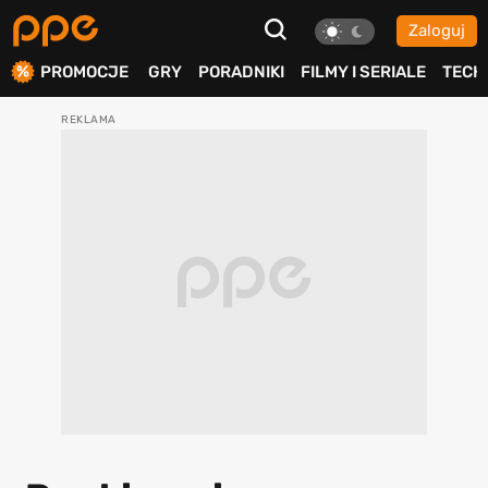
Zaloguj
ierdź
PROMOCJE
GRY
PORADNIKI
FILMY I SERIALE
TECH