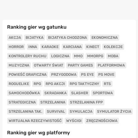
Ranking gier wg gatunku
AKCJA
BIJATYKA
BIJATYKA CHODZONA
EKONOMICZNA
HORROR
INNA
KARAOKE
KARCIANA
KINECT
KOLEKCJE
KONTROLERY RUCHU
LOGICZNA
MMO
MMORPG
MOBA
MUZYCZNA
OTWARTY ŚWIAT
PARTY GAMES
PLATFORMOWA
POWIEŚĆ GRAFICZNA
PRZYGODOWA
PS EYE
PS MOVE
ROGUELIKE
RPG
RPG AKCJI
RPG TAKTYCZNY
RTS
SAMOCHODÓWKA
SKRADANKA
SLASHER
SPORTOWA
STRATEGICZNA
STRZELANINA
STRZELANINA FPP
STRZELANINA TAK.
SURVIVAL
SYMULACJA
SYMULATOR ŻYCIA
WIRTUALNA RZECZYWISTOŚĆ
WYŚCIGI
ZRĘCZNOŚCIOWA
Ranking gier wg platformy