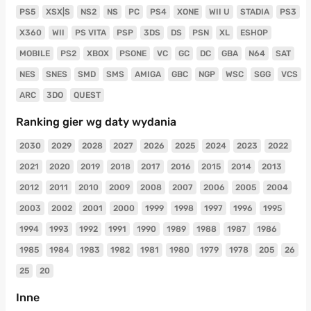
PS5
XSX|S
NS2
NS
PC
PS4
XONE
WII U
STADIA
PS3
X360
WII
PS VITA
PSP
3DS
DS
PSN
XL
ESHOP
MOBILE
PS2
XBOX
PSONE
VC
GC
DC
GBA
N64
SAT
NES
SNES
SMD
SMS
AMIGA
GBC
NGP
WSC
SGG
VCS
ARC
3DO
QUEST
Ranking gier wg daty wydania
2030
2029
2028
2027
2026
2025
2024
2023
2022
2021
2020
2019
2018
2017
2016
2015
2014
2013
2012
2011
2010
2009
2008
2007
2006
2005
2004
2003
2002
2001
2000
1999
1998
1997
1996
1995
1994
1993
1992
1991
1990
1989
1988
1987
1986
1985
1984
1983
1982
1981
1980
1979
1978
205
26
25
20
Inne