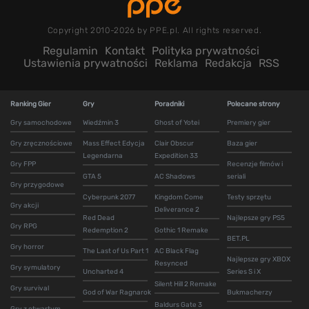
Copyright 2010-2026 by PPE.pl. All rights reserved.
Regulamin
Kontakt
Polityka prywatności
Ustawienia prywatności
Reklama
Redakcja
RSS
Ranking Gier
Gry
Poradniki
Polecane strony
Gry samochodowe
Wiedźmin 3
Ghost of Yotei
Premiery gier
Gry zręcznościowe
Mass Effect Edycja
Clair Obscur
Baza gier
Legendarna
Expedition 33
Gry FPP
Recenzje filmów i
GTA 5
AC Shadows
seriali
Gry przygodowe
Cyberpunk 2077
Kingdom Come
Testy sprzętu
Gry akcji
Deliverance 2
Red Dead
Najlepsze gry PS5
Gry RPG
Redemption 2
Gothic 1 Remake
BET.PL
Gry horror
The Last of Us Part 1
AC Black Flag
Najlepsze gry XBOX
Resynced
Gry symulatory
Uncharted 4
Series S i X
Silent Hill 2 Remake
Gry survival
God of War Ragnarok
Bukmacherzy
Baldurs Gate 3