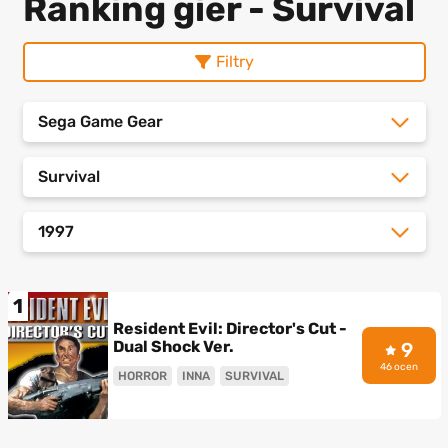
Ranking gier - Survival
Filtry
Sega Game Gear
Survival
1997
1
Resident Evil: Director's Cut -
Dual Shock Ver.
9
46 ocen
HORROR
INNA
SURVIVAL