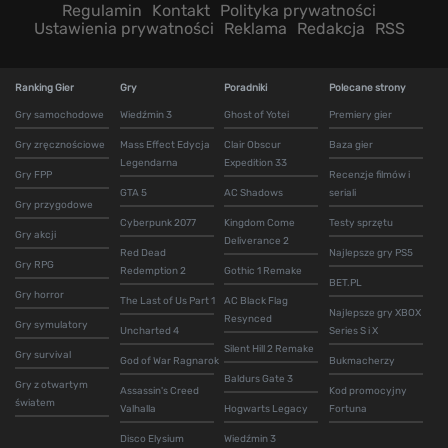
Regulamin
Kontakt
Polityka prywatności
Ustawienia prywatności
Reklama
Redakcja
RSS
Ranking Gier
Gry
Poradniki
Polecane strony
Gry samochodowe
Wiedźmin 3
Ghost of Yotei
Premiery gier
Gry zręcznościowe
Mass Effect Edycja
Clair Obscur
Baza gier
Legendarna
Expedition 33
Gry FPP
Recenzje filmów i
GTA 5
AC Shadows
seriali
Gry przygodowe
Cyberpunk 2077
Kingdom Come
Testy sprzętu
Gry akcji
Deliverance 2
Red Dead
Najlepsze gry PS5
Gry RPG
Redemption 2
Gothic 1 Remake
BET.PL
Gry horror
The Last of Us Part 1
AC Black Flag
Najlepsze gry XBOX
Resynced
Gry symulatory
Uncharted 4
Series S i X
Silent Hill 2 Remake
Gry survival
God of War Ragnarok
Bukmacherzy
Baldurs Gate 3
Gry z otwartym
Assassin's Creed
Kod promocyjny
światem
Valhalla
Hogwarts Legacy
Fortuna
Disco Elysium
Wiedźmin 3