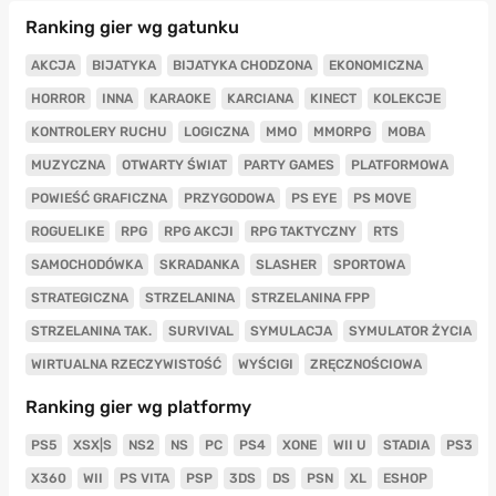
Ranking gier wg gatunku
AKCJA
BIJATYKA
BIJATYKA CHODZONA
EKONOMICZNA
HORROR
INNA
KARAOKE
KARCIANA
KINECT
KOLEKCJE
KONTROLERY RUCHU
LOGICZNA
MMO
MMORPG
MOBA
MUZYCZNA
OTWARTY ŚWIAT
PARTY GAMES
PLATFORMOWA
POWIEŚĆ GRAFICZNA
PRZYGODOWA
PS EYE
PS MOVE
ROGUELIKE
RPG
RPG AKCJI
RPG TAKTYCZNY
RTS
SAMOCHODÓWKA
SKRADANKA
SLASHER
SPORTOWA
STRATEGICZNA
STRZELANINA
STRZELANINA FPP
STRZELANINA TAK.
SURVIVAL
SYMULACJA
SYMULATOR ŻYCIA
WIRTUALNA RZECZYWISTOŚĆ
WYŚCIGI
ZRĘCZNOŚCIOWA
Ranking gier wg platformy
PS5
XSX|S
NS2
NS
PC
PS4
XONE
WII U
STADIA
PS3
X360
WII
PS VITA
PSP
3DS
DS
PSN
XL
ESHOP