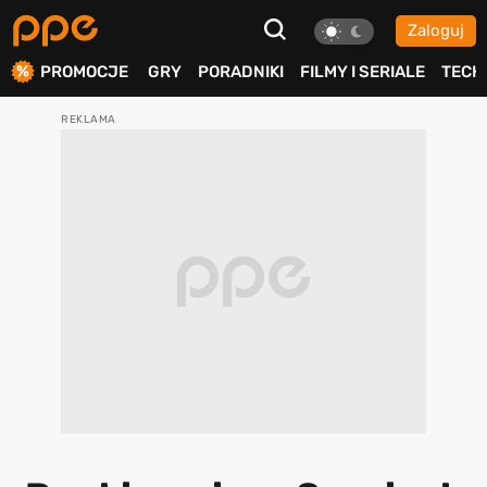
Zaloguj
ierdź
PROMOCJE
GRY
PORADNIKI
FILMY I SERIALE
TECH