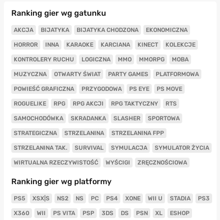
Ranking gier wg gatunku
AKCJA
BIJATYKA
BIJATYKA CHODZONA
EKONOMICZNA
HORROR
INNA
KARAOKE
KARCIANA
KINECT
KOLEKCJE
KONTROLERY RUCHU
LOGICZNA
MMO
MMORPG
MOBA
MUZYCZNA
OTWARTY ŚWIAT
PARTY GAMES
PLATFORMOWA
POWIEŚĆ GRAFICZNA
PRZYGODOWA
PS EYE
PS MOVE
ROGUELIKE
RPG
RPG AKCJI
RPG TAKTYCZNY
RTS
SAMOCHODÓWKA
SKRADANKA
SLASHER
SPORTOWA
STRATEGICZNA
STRZELANINA
STRZELANINA FPP
STRZELANINA TAK.
SURVIVAL
SYMULACJA
SYMULATOR ŻYCIA
WIRTUALNA RZECZYWISTOŚĆ
WYŚCIGI
ZRĘCZNOŚCIOWA
Ranking gier wg platformy
PS5
XSX|S
NS2
NS
PC
PS4
XONE
WII U
STADIA
PS3
X360
WII
PS VITA
PSP
3DS
DS
PSN
XL
ESHOP