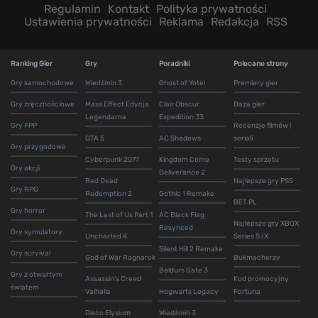
Regulamin
Kontakt
Polityka prywatności
Ustawienia prywatności
Reklama
Redakcja
RSS
Ranking Gier
Gry
Poradniki
Polecane strony
Gry samochodowe
Wiedźmin 3
Ghost of Yotei
Premiery gier
Gry zręcznościowe
Mass Effect Edycja
Clair Obscur
Baza gier
Legendarna
Expedition 33
Gry FPP
Recenzje filmów i
GTA 5
AC Shadows
seriali
Gry przygodowe
Cyberpunk 2077
Kingdom Come
Testy sprzętu
Gry akcji
Deliverance 2
Red Dead
Najlepsze gry PS5
Gry RPG
Redemption 2
Gothic 1 Remake
BET.PL
Gry horror
The Last of Us Part 1
AC Black Flag
Najlepsze gry XBOX
Resynced
Gry symulatory
Uncharted 4
Series S i X
Silent Hill 2 Remake
Gry survival
God of War Ragnarok
Bukmacherzy
Baldurs Gate 3
Gry z otwartym
Assassin's Creed
Kod promocyjny
światem
Valhalla
Hogwarts Legacy
Fortuna
Disco Elysium
Wiedźmin 3