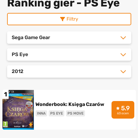
Ranking gier - PS Eye
Filtry
Sega Game Gear
PS Eye
2012
1
Wonderbook: Księga Czarów
5.9
INNA
PS EYE
PS MOVE
63 ocen