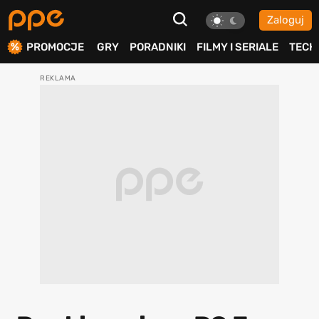
Zaloguj
ierdź
PROMOCJE
GRY
PORADNIKI
FILMY I SERIALE
TECH