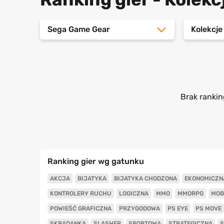
Sega Game Gear
Kolekcje
Brak rankin
Ranking gier wg gatunku
AKCJA
BIJATYKA
BIJATYKA CHODZONA
EKONOMICZN
KONTROLERY RUCHU
LOGICZNA
MMO
MMORPG
MOB
POWIEŚĆ GRAFICZNA
PRZYGODOWA
PS EYE
PS MOVE
SKRADANKA
SLASHER
SPORTOWA
STRATEGICZNA
S