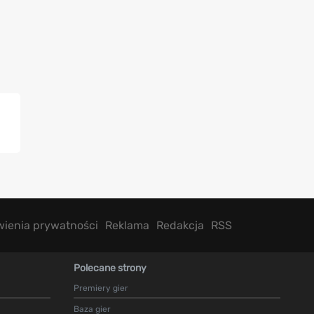
wienia prywatności
Reklama
Redakcja
RSS
Polecane strony
Premiery gier
Baza gier