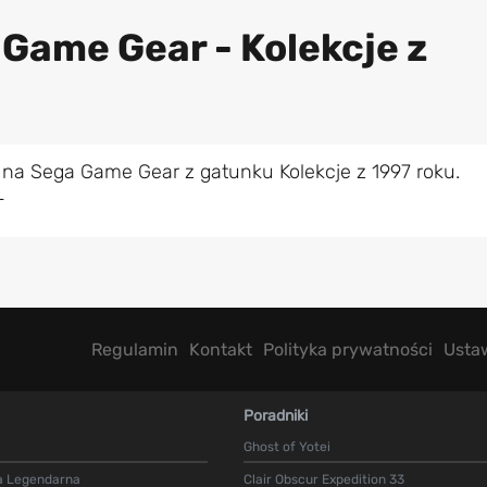
 Game Gear - Kolekcje z
 na Sega Game Gear z gatunku Kolekcje z 1997 roku.
L
Regulamin
Kontakt
Polityka prywatności
Usta
Poradniki
Ghost of Yotei
a Legendarna
Clair Obscur Expedition 33