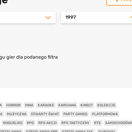
1997
gu gier dla podanego filtra
A
HORROR
INNA
KARAOKE
KARCIANA
KINECT
KOLEKCJE
A
MUZYCZNA
OTWARTY ŚWIAT
PARTY GAMES
PLATFORMOWA
ROGUELIKE
RPG
RPG AKCJI
RPG TAKTYCZNY
RTS
SAMOCHODÓW
TRZELANINA
STRZELANINA FPP
STRZELANINA TAK.
SURVIVAL