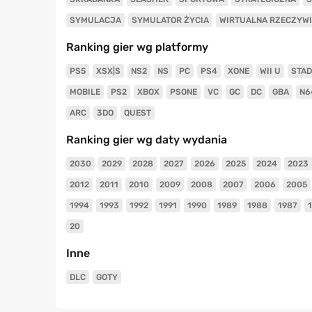
SYMULACJA
SYMULATOR ŻYCIA
WIRTUALNA RZECZYW
Ranking gier wg platformy
PS5
XSX|S
NS2
NS
PC
PS4
XONE
WII U
STAD
MOBILE
PS2
XBOX
PSONE
VC
GC
DC
GBA
N6
ARC
3DO
QUEST
Ranking gier wg daty wydania
2030
2029
2028
2027
2026
2025
2024
2023
2012
2011
2010
2009
2008
2007
2006
2005
1994
1993
1992
1991
1990
1989
1988
1987
20
Inne
DLC
GOTY