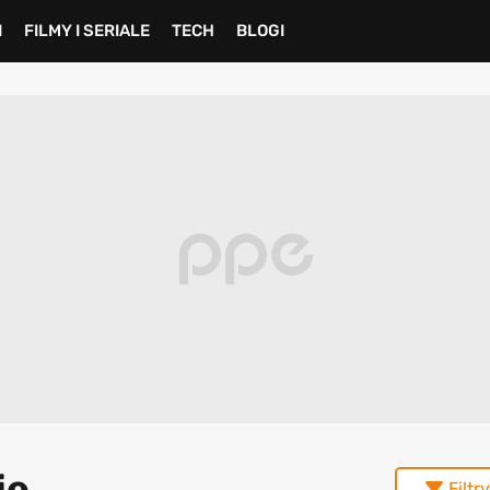
I
FILMY I SERIALE
TECH
BLOGI
je
Filtry