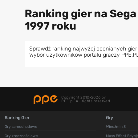
Ranking gier na Sega
1997 roku
Sprawdź ranking najwyżej ocenianych gier
Wybór użytkowników portalu graczy PPE.P
Copyright 2010-2026 by
PPE.pl. All rights reserved.
Ranking Gier
Gry
Gry samochodowe
Wiedźmin 3
Gry zręcznościowe
Mass Effect Edycj