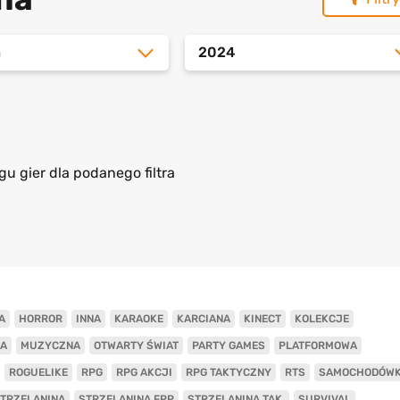
a
2024
gu gier dla podanego filtra
A
HORROR
INNA
KARAOKE
KARCIANA
KINECT
KOLEKCJE
A
MUZYCZNA
OTWARTY ŚWIAT
PARTY GAMES
PLATFORMOWA
ROGUELIKE
RPG
RPG AKCJI
RPG TAKTYCZNY
RTS
SAMOCHODÓW
TRZELANINA
STRZELANINA FPP
STRZELANINA TAK.
SURVIVAL