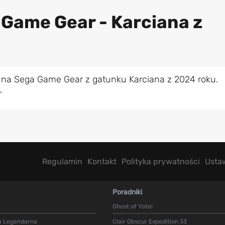
 Game Gear - Karciana z
 na Sega Game Gear z gatunku Karciana z 2024 roku.
L
Regulamin
Kontakt
Polityka prywatności
Usta
Poradniki
Ghost of Yotei
a Legendarna
Clair Obscur Expedition 33