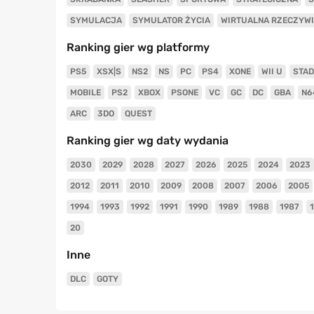
SYMULACJA
SYMULATOR ŻYCIA
WIRTUALNA RZECZYW
Ranking gier wg platformy
PS5
XSX|S
NS2
NS
PC
PS4
XONE
WII U
STAD
MOBILE
PS2
XBOX
PSONE
VC
GC
DC
GBA
N6
ARC
3DO
QUEST
Ranking gier wg daty wydania
2030
2029
2028
2027
2026
2025
2024
2023
2012
2011
2010
2009
2008
2007
2006
2005
1994
1993
1992
1991
1990
1989
1988
1987
20
Inne
DLC
GOTY