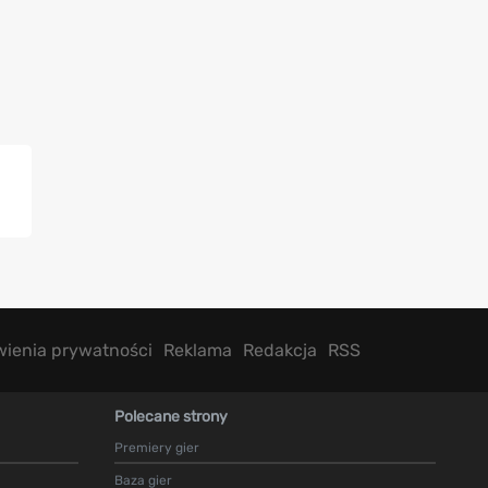
wienia prywatności
Reklama
Redakcja
RSS
Polecane strony
Premiery gier
Baza gier