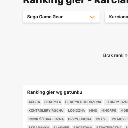
Sega Game Gear
Karcian
Brak rankin
Ranking gier wg gatunku
AKCJA
BIJATYKA
BIJATYKA CHODZONA
EKONOMICZN
KONTROLERY RUCHU
LOGICZNA
MMO
MMORPG
MOB
POWIEŚĆ GRAFICZNA
PRZYGODOWA
PS EYE
PS MOVE
SKRADANKA
SLASHER
SPORTOWA
STRATEGICZNA
S