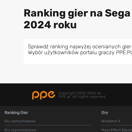
Ranking gier na Sega
2024 roku
Sprawdź ranking najwyżej ocenianych gier
Wybór użytkowników portalu graczy PPE.P
Copyright 2010-2026 by
PPE.pl. All rights reserved.
Ranking Gier
Gry
Gry samochodowe
Wiedźmin 3
Gry zręcznościowe
Mass Effect Edycj