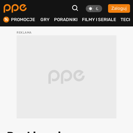
Zaloguj
ierdź
PROMOCJE
GRY
PORADNIKI
FILMY I SERIALE
TECH