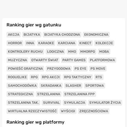
Ranking gier wg gatunku
AKCJA
BIJATYKA
BIJATYKA CHODZONA
EKONOMICZNA
HORROR
INNA
KARAOKE
KARCIANA
KINECT
KOLEKCJE
KONTROLERY RUCHU
LOGICZNA
MMO
MMORPG
MOBA
MUZYCZNA
OTWARTY ŚWIAT
PARTY GAMES
PLATFORMOWA
POWIEŚĆ GRAFICZNA
PRZYGODOWA
PS EYE
PS MOVE
ROGUELIKE
RPG
RPG AKCJI
RPG TAKTYCZNY
RTS
SAMOCHODÓWKA
SKRADANKA
SLASHER
SPORTOWA
STRATEGICZNA
STRZELANINA
STRZELANINA FPP
STRZELANINA TAK.
SURVIVAL
SYMULACJA
SYMULATOR ŻYCIA
WIRTUALNA RZECZYWISTOŚĆ
WYŚCIGI
ZRĘCZNOŚCIOWA
Ranking gier wg platformy