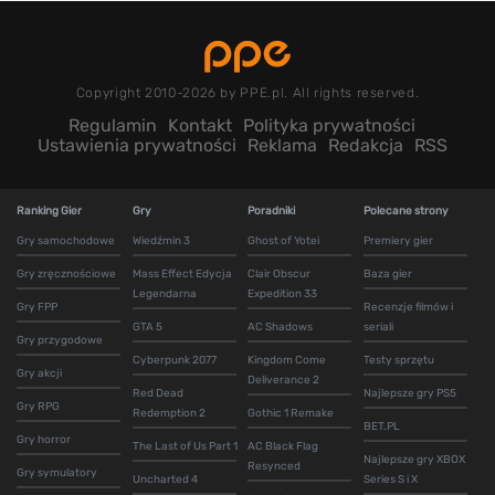
Copyright 2010-2026 by PPE.pl. All rights reserved.
Regulamin
Kontakt
Polityka prywatności
Ustawienia prywatności
Reklama
Redakcja
RSS
Ranking Gier
Gry
Poradniki
Polecane strony
Gry samochodowe
Wiedźmin 3
Ghost of Yotei
Premiery gier
Gry zręcznościowe
Mass Effect Edycja
Clair Obscur
Baza gier
Legendarna
Expedition 33
Gry FPP
Recenzje filmów i
GTA 5
AC Shadows
seriali
Gry przygodowe
Cyberpunk 2077
Kingdom Come
Testy sprzętu
Gry akcji
Deliverance 2
Red Dead
Najlepsze gry PS5
Gry RPG
Redemption 2
Gothic 1 Remake
BET.PL
Gry horror
The Last of Us Part 1
AC Black Flag
Najlepsze gry XBOX
Resynced
Gry symulatory
Uncharted 4
Series S i X