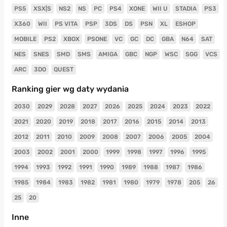
PS5
XSX|S
NS2
NS
PC
PS4
XONE
WII U
STADIA
PS3
X360
WII
PS VITA
PSP
3DS
DS
PSN
XL
ESHOP
MOBILE
PS2
XBOX
PSONE
VC
GC
DC
GBA
N64
SAT
NES
SNES
SMD
SMS
AMIGA
GBC
NGP
WSC
SGG
VCS
ARC
3DO
QUEST
Ranking gier wg daty wydania
2030
2029
2028
2027
2026
2025
2024
2023
2022
2021
2020
2019
2018
2017
2016
2015
2014
2013
2012
2011
2010
2009
2008
2007
2006
2005
2004
2003
2002
2001
2000
1999
1998
1997
1996
1995
1994
1993
1992
1991
1990
1989
1988
1987
1986
1985
1984
1983
1982
1981
1980
1979
1978
205
26
25
20
Inne