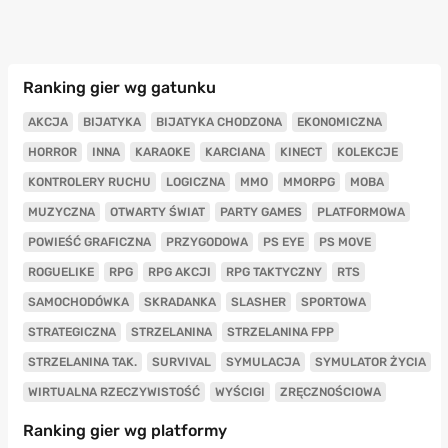
Ranking gier wg gatunku
AKCJA
BIJATYKA
BIJATYKA CHODZONA
EKONOMICZNA
HORROR
INNA
KARAOKE
KARCIANA
KINECT
KOLEKCJE
KONTROLERY RUCHU
LOGICZNA
MMO
MMORPG
MOBA
MUZYCZNA
OTWARTY ŚWIAT
PARTY GAMES
PLATFORMOWA
POWIEŚĆ GRAFICZNA
PRZYGODOWA
PS EYE
PS MOVE
ROGUELIKE
RPG
RPG AKCJI
RPG TAKTYCZNY
RTS
SAMOCHODÓWKA
SKRADANKA
SLASHER
SPORTOWA
STRATEGICZNA
STRZELANINA
STRZELANINA FPP
STRZELANINA TAK.
SURVIVAL
SYMULACJA
SYMULATOR ŻYCIA
WIRTUALNA RZECZYWISTOŚĆ
WYŚCIGI
ZRĘCZNOŚCIOWA
Ranking gier wg platformy