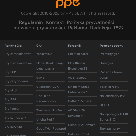
Copyright 2010-2026 by PPE.pl. All rights reserved.
Regulamin
Kontakt
Polityka prywatności
Ustawienia prywatności
Reklama
Redakcja
RSS
Ranking Gier
Gry
Poradniki
Polecane strony
Gry samochodowe
Wiedźmin 3
Ghost of Yotei
Premiery gier
Gry zręcznościowe
Mass Effect Edycja
Clair Obscur
Baza gier
Legendarna
Expedition 33
Gry FPP
Recenzje filmów i
GTA 5
AC Shadows
seriali
Gry przygodowe
Cyberpunk 2077
Kingdom Come
Testy sprzętu
Gry akcji
Deliverance 2
Red Dead
Najlepsze gry PS5
Gry RPG
Redemption 2
Gothic 1 Remake
BET.PL
Gry horror
The Last of Us Part 1
AC Black Flag
Najlepsze gry XBOX
Resynced
Gry symulatory
Uncharted 4
Series S i X
Silent Hill 2 Remake
Gry survival
God of War Ragnarok
Bukmacherzy
Baldurs Gate 3