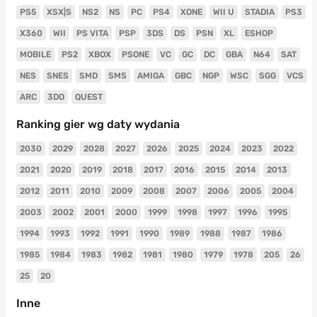
PS5
XSX|S
NS2
NS
PC
PS4
XONE
WII U
STADIA
PS3
X360
WII
PS VITA
PSP
3DS
DS
PSN
XL
ESHOP
MOBILE
PS2
XBOX
PSONE
VC
GC
DC
GBA
N64
SAT
NES
SNES
SMD
SMS
AMIGA
GBC
NGP
WSC
SGG
VCS
ARC
3DO
QUEST
Ranking gier wg daty wydania
2030
2029
2028
2027
2026
2025
2024
2023
2022
2021
2020
2019
2018
2017
2016
2015
2014
2013
2012
2011
2010
2009
2008
2007
2006
2005
2004
2003
2002
2001
2000
1999
1998
1997
1996
1995
1994
1993
1992
1991
1990
1989
1988
1987
1986
1985
1984
1983
1982
1981
1980
1979
1978
205
26
25
20
Inne