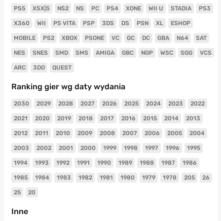
PS5
XSX|S
NS2
NS
PC
PS4
XONE
WII U
STADIA
PS3
X360
WII
PS VITA
PSP
3DS
DS
PSN
XL
ESHOP
MOBILE
PS2
XBOX
PSONE
VC
GC
DC
GBA
N64
SAT
NES
SNES
SMD
SMS
AMIGA
GBC
NGP
WSC
SGG
VCS
ARC
3DO
QUEST
Ranking gier wg daty wydania
2030
2029
2028
2027
2026
2025
2024
2023
2022
2021
2020
2019
2018
2017
2016
2015
2014
2013
2012
2011
2010
2009
2008
2007
2006
2005
2004
2003
2002
2001
2000
1999
1998
1997
1996
1995
1994
1993
1992
1991
1990
1989
1988
1987
1986
1985
1984
1983
1982
1981
1980
1979
1978
205
26
25
20
Inne