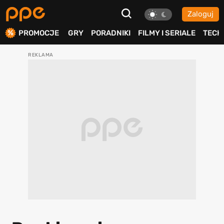
Zaloguj
ierdź
PROMOCJE
GRY
PORADNIKI
FILMY I SERIALE
TECH