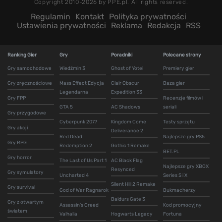
Copyright 2010-2026 by PPE.pl. All rights reserved.
Regulamin
Kontakt
Polityka prywatności
Ustawienia prywatności
Reklama
Redakcja
RSS
Ranking Gier
Gry
Poradniki
Polecane strony
Gry samochodowe
Wiedźmin 3
Ghost of Yotei
Premiery gier
Gry zręcznościowe
Mass Effect Edycja
Clair Obscur
Baza gier
Legendarna
Expedition 33
Gry FPP
Recenzje filmów i
GTA 5
AC Shadows
seriali
Gry przygodowe
Cyberpunk 2077
Kingdom Come
Testy sprzętu
Gry akcji
Deliverance 2
Red Dead
Najlepsze gry PS5
Gry RPG
Redemption 2
Gothic 1 Remake
BET.PL
Gry horror
The Last of Us Part 1
AC Black Flag
Najlepsze gry XBOX
Resynced
Gry symulatory
Uncharted 4
Series S i X
Silent Hill 2 Remake
Gry survival
God of War Ragnarok
Bukmacherzy
Baldurs Gate 3
Gry z otwartym
Assassin's Creed
Kod promocyjny
światem
Valhalla
Hogwarts Legacy
Fortuna