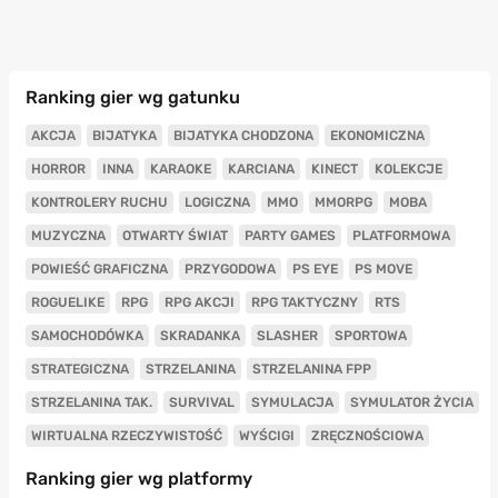
Ranking gier wg gatunku
AKCJA
BIJATYKA
BIJATYKA CHODZONA
EKONOMICZNA
HORROR
INNA
KARAOKE
KARCIANA
KINECT
KOLEKCJE
KONTROLERY RUCHU
LOGICZNA
MMO
MMORPG
MOBA
MUZYCZNA
OTWARTY ŚWIAT
PARTY GAMES
PLATFORMOWA
POWIEŚĆ GRAFICZNA
PRZYGODOWA
PS EYE
PS MOVE
ROGUELIKE
RPG
RPG AKCJI
RPG TAKTYCZNY
RTS
SAMOCHODÓWKA
SKRADANKA
SLASHER
SPORTOWA
STRATEGICZNA
STRZELANINA
STRZELANINA FPP
STRZELANINA TAK.
SURVIVAL
SYMULACJA
SYMULATOR ŻYCIA
WIRTUALNA RZECZYWISTOŚĆ
WYŚCIGI
ZRĘCZNOŚCIOWA
Ranking gier wg platformy