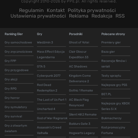
Copyright 2010-2026 by PPE.pl. All rights reserved.
Regulamin
Kontakt
Polityka prywatności
Ustawienia prywatności
Reklama
Redakcja
RSS
Ranking Gier
Gry
Poradniki
Polecane strony
Gry samochodowe
Wiedźmin 3
Ghost of Yotei
Premiery gier
Gry zręcznościowe
Mass Effect Edycja
Clair Obscur
Baza gier
Legendarna
Expedition 33
Gry FPP
Recenzje filmów i
GTA 5
AC Shadows
seriali
Gry przygodowe
Cyberpunk 2077
Kingdom Come
Testy sprzętu
Gry akcji
Deliverance 2
Red Dead
Najlepsze gry PS5
Gry RPG
Redemption 2
Gothic 1 Remake
BET.PL
Gry horror
The Last of Us Part 1
AC Black Flag
Najlepsze gry XBOX
Resynced
Gry symulatory
Uncharted 4
Series S i X
Silent Hill 2 Remake
Gry survival
God of War Ragnarok
Bukmacherzy
Baldurs Gate 3
Gry z otwartym
Assassin's Creed
Kod promocyjny
światem
Valhalla
Hogwarts Legacy
Fortuna