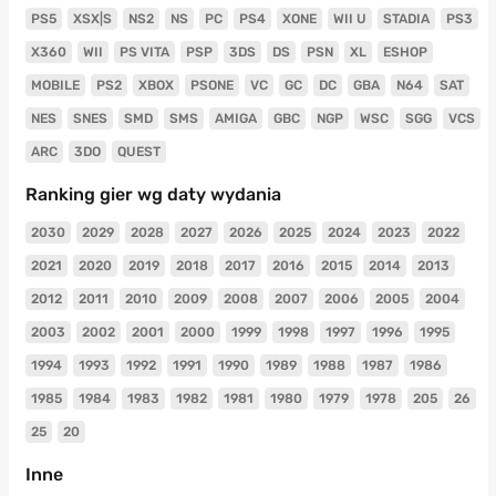
PS5
XSX|S
NS2
NS
PC
PS4
XONE
WII U
STADIA
PS3
X360
WII
PS VITA
PSP
3DS
DS
PSN
XL
ESHOP
MOBILE
PS2
XBOX
PSONE
VC
GC
DC
GBA
N64
SAT
NES
SNES
SMD
SMS
AMIGA
GBC
NGP
WSC
SGG
VCS
ARC
3DO
QUEST
Ranking gier wg daty wydania
2030
2029
2028
2027
2026
2025
2024
2023
2022
2021
2020
2019
2018
2017
2016
2015
2014
2013
2012
2011
2010
2009
2008
2007
2006
2005
2004
2003
2002
2001
2000
1999
1998
1997
1996
1995
1994
1993
1992
1991
1990
1989
1988
1987
1986
1985
1984
1983
1982
1981
1980
1979
1978
205
26
25
20
Inne