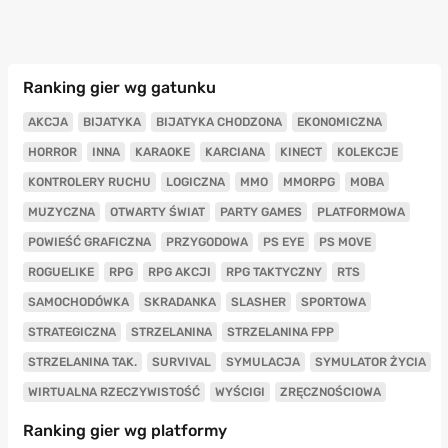
Ranking gier wg gatunku
AKCJA
BIJATYKA
BIJATYKA CHODZONA
EKONOMICZNA
HORROR
INNA
KARAOKE
KARCIANA
KINECT
KOLEKCJE
KONTROLERY RUCHU
LOGICZNA
MMO
MMORPG
MOBA
MUZYCZNA
OTWARTY ŚWIAT
PARTY GAMES
PLATFORMOWA
POWIEŚĆ GRAFICZNA
PRZYGODOWA
PS EYE
PS MOVE
ROGUELIKE
RPG
RPG AKCJI
RPG TAKTYCZNY
RTS
SAMOCHODÓWKA
SKRADANKA
SLASHER
SPORTOWA
STRATEGICZNA
STRZELANINA
STRZELANINA FPP
STRZELANINA TAK.
SURVIVAL
SYMULACJA
SYMULATOR ŻYCIA
WIRTUALNA RZECZYWISTOŚĆ
WYŚCIGI
ZRĘCZNOŚCIOWA
Ranking gier wg platformy