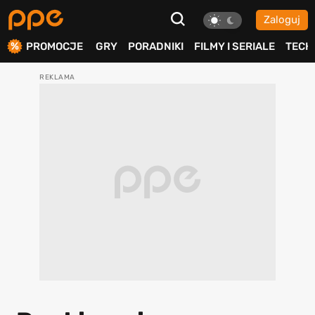
Zaloguj
ierdź
PROMOCJE
GRY
PORADNIKI
FILMY I SERIALE
TECH