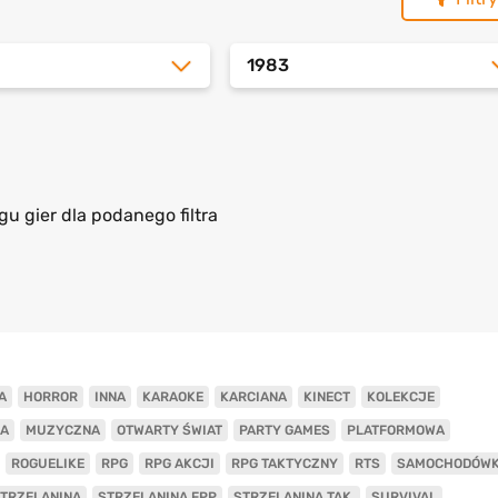
1983
gu gier dla podanego filtra
A
HORROR
INNA
KARAOKE
KARCIANA
KINECT
KOLEKCJE
A
MUZYCZNA
OTWARTY ŚWIAT
PARTY GAMES
PLATFORMOWA
ROGUELIKE
RPG
RPG AKCJI
RPG TAKTYCZNY
RTS
SAMOCHODÓW
TRZELANINA
STRZELANINA FPP
STRZELANINA TAK.
SURVIVAL