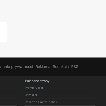
wienia prywatności
Reklama
Redakcja
RSS
Polecane strony
Premiery gier
Baza gier
Recenzje filmów i seriali