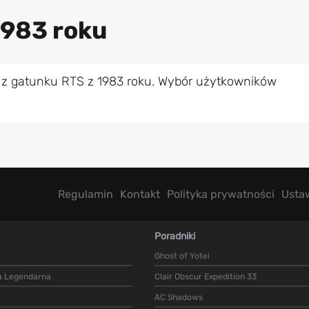
1983 roku
 z gatunku RTS z 1983 roku. Wybór użytkowników
Regulamin
Kontakt
Polityka prywatności
Usta
Poradniki
Ghost of Yotei
a Legendarna
Clair Obscur Expedition 33
AC Shadows