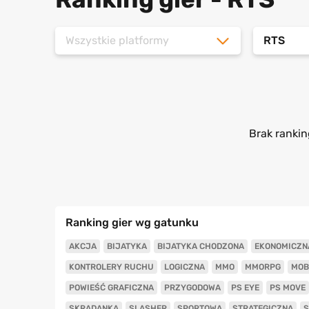
Wszystkie platformy
RTS
Brak rankin
Ranking gier wg gatunku
AKCJA
BIJATYKA
BIJATYKA CHODZONA
EKONOMICZN
KONTROLERY RUCHU
LOGICZNA
MMO
MMORPG
MOB
POWIEŚĆ GRAFICZNA
PRZYGODOWA
PS EYE
PS MOVE
SKRADANKA
SLASHER
SPORTOWA
STRATEGICZNA
S