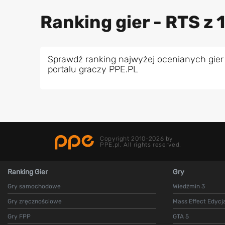
Ranking gier - RTS z 
Sprawdź ranking najwyżej ocenianych gier
portalu graczy PPE.PL
Copyright 2010-2026 by
PPE.pl. All rights reserved.
Ranking Gier
Gry
Gry samochodowe
Wiedźmin 3
Gry zręcznościowe
Mass Effect Edycj
Gry FPP
GTA 5