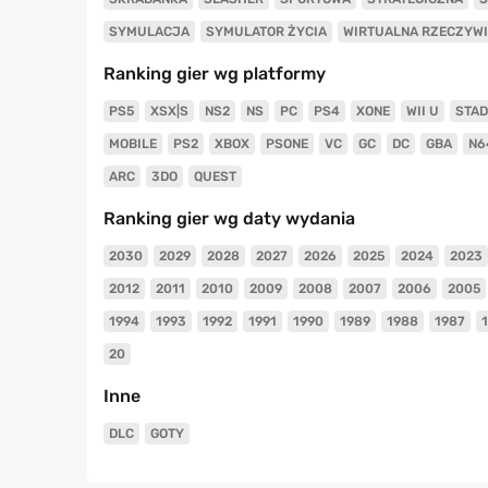
SYMULACJA
SYMULATOR ŻYCIA
WIRTUALNA RZECZYW
Ranking gier wg platformy
PS5
XSX|S
NS2
NS
PC
PS4
XONE
WII U
STAD
MOBILE
PS2
XBOX
PSONE
VC
GC
DC
GBA
N6
ARC
3DO
QUEST
Ranking gier wg daty wydania
2030
2029
2028
2027
2026
2025
2024
2023
2012
2011
2010
2009
2008
2007
2006
2005
1994
1993
1992
1991
1990
1989
1988
1987
20
Inne
DLC
GOTY