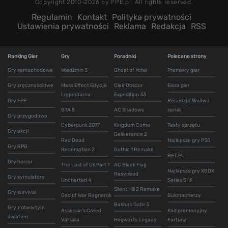
Copyright 2010-2026 by PPE.pl. All rights reserved.
Regulamin
Kontakt
Polityka prywatności
Ustawienia prywatności
Reklama
Redakcja
RSS
Ranking Gier
Gry
Poradniki
Polecane strony
Gry samochodowe
Wiedźmin 3
Ghost of Yotei
Premiery gier
Gry zręcznościowe
Mass Effect Edycja
Clair Obscur
Baza gier
Legendarna
Expedition 33
Gry FPP
Recenzje filmów i
GTA 5
AC Shadows
seriali
Gry przygodowe
Cyberpunk 2077
Kingdom Come
Testy sprzętu
Gry akcji
Deliverance 2
Red Dead
Najlepsze gry PS5
Gry RPG
Redemption 2
Gothic 1 Remake
BET.PL
Gry horror
The Last of Us Part 1
AC Black Flag
Najlepsze gry XBOX
Resynced
Gry symulatory
Uncharted 4
Series S i X
Silent Hill 2 Remake
Gry survival
God of War Ragnarok
Bukmacherzy
Baldurs Gate 3
Gry z otwartym
Assassin's Creed
Kod promocyjny
światem
Valhalla
Hogwarts Legacy
Fortuna