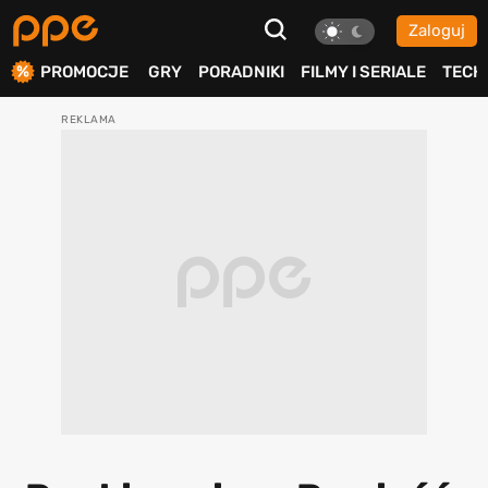
Zaloguj
ierdź
PROMOCJE
GRY
PORADNIKI
FILMY I SERIALE
TECH