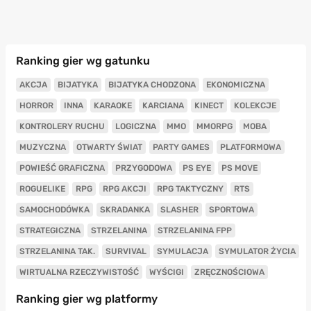
Ranking gier wg gatunku
AKCJA
BIJATYKA
BIJATYKA CHODZONA
EKONOMICZNA
HORROR
INNA
KARAOKE
KARCIANA
KINECT
KOLEKCJE
KONTROLERY RUCHU
LOGICZNA
MMO
MMORPG
MOBA
MUZYCZNA
OTWARTY ŚWIAT
PARTY GAMES
PLATFORMOWA
POWIEŚĆ GRAFICZNA
PRZYGODOWA
PS EYE
PS MOVE
ROGUELIKE
RPG
RPG AKCJI
RPG TAKTYCZNY
RTS
SAMOCHODÓWKA
SKRADANKA
SLASHER
SPORTOWA
STRATEGICZNA
STRZELANINA
STRZELANINA FPP
STRZELANINA TAK.
SURVIVAL
SYMULACJA
SYMULATOR ŻYCIA
WIRTUALNA RZECZYWISTOŚĆ
WYŚCIGI
ZRĘCZNOŚCIOWA
Ranking gier wg platformy