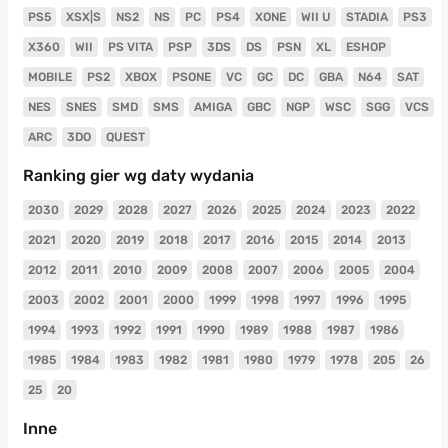
PS5
XSX|S
NS2
NS
PC
PS4
XONE
WII U
STADIA
PS3
X360
WII
PS VITA
PSP
3DS
DS
PSN
XL
ESHOP
MOBILE
PS2
XBOX
PSONE
VC
GC
DC
GBA
N64
SAT
NES
SNES
SMD
SMS
AMIGA
GBC
NGP
WSC
SGG
VCS
ARC
3DO
QUEST
Ranking gier wg daty wydania
2030
2029
2028
2027
2026
2025
2024
2023
2022
2021
2020
2019
2018
2017
2016
2015
2014
2013
2012
2011
2010
2009
2008
2007
2006
2005
2004
2003
2002
2001
2000
1999
1998
1997
1996
1995
1994
1993
1992
1991
1990
1989
1988
1987
1986
1985
1984
1983
1982
1981
1980
1979
1978
205
26
25
20
Inne