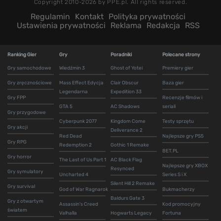
Copyright 2010-2026 by PPE.pl. All rights reserved.
Regulamin
Kontakt
Polityka prywatności
Ustawienia prywatności
Reklama
Redakcja
RSS
Ranking Gier
Gry
Poradniki
Polecane strony
Gry samochodowe
Wiedźmin 3
Ghost of Yotei
Premiery gier
Gry zręcznościowe
Mass Effect Edycja
Clair Obscur
Baza gier
Legendarna
Expedition 33
Gry FPP
Recenzje filmów i
GTA 5
AC Shadows
seriali
Gry przygodowe
Cyberpunk 2077
Kingdom Come
Testy sprzętu
Gry akcji
Deliverance 2
Red Dead
Najlepsze gry PS5
Gry RPG
Redemption 2
Gothic 1 Remake
BET.PL
Gry horror
The Last of Us Part 1
AC Black Flag
Najlepsze gry XBOX
Resynced
Gry symulatory
Uncharted 4
Series S i X
Silent Hill 2 Remake
Gry survival
God of War Ragnarok
Bukmacherzy
Baldurs Gate 3
Gry z otwartym
Assassin's Creed
Kod promocyjny
światem
Valhalla
Hogwarts Legacy
Fortuna