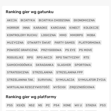
Ranking gier wg gatunku
AKCJA
BIJATYKA
BIJATYKA CHODZONA
EKONOMICZNA
HORROR
INNA
KARAOKE
KARCIANA
KINECT
KOLEKCJE
KONTROLERY RUCHU
LOGICZNA
MMO
MMORPG
MOBA
MUZYCZNA
OTWARTY ŚWIAT
PARTY GAMES
PLATFORMOWA
POWIEŚĆ GRAFICZNA
PRZYGODOWA
PS EYE
PS MOVE
ROGUELIKE
RPG
RPG AKCJI
RPG TAKTYCZNY
RTS
SAMOCHODÓWKA
SKRADANKA
SLASHER
SPORTOWA
STRATEGICZNA
STRZELANINA
STRZELANINA FPP
STRZELANINA TAK.
SURVIVAL
SYMULACJA
SYMULATOR ŻYCIA
WIRTUALNA RZECZYWISTOŚĆ
WYŚCIGI
ZRĘCZNOŚCIOWA
Ranking gier wg platformy
PS5
XSX|S
NS2
NS
PC
PS4
XONE
WII U
STADIA
PS3