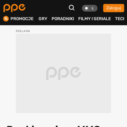
Zaloguj
ierdź
PROMOCJE
GRY
PORADNIKI
FILMY I SERIALE
TECH