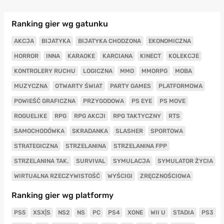
Ranking gier wg gatunku
AKCJA
BIJATYKA
BIJATYKA CHODZONA
EKONOMICZNA
HORROR
INNA
KARAOKE
KARCIANA
KINECT
KOLEKCJE
KONTROLERY RUCHU
LOGICZNA
MMO
MMORPG
MOBA
MUZYCZNA
OTWARTY ŚWIAT
PARTY GAMES
PLATFORMOWA
POWIEŚĆ GRAFICZNA
PRZYGODOWA
PS EYE
PS MOVE
ROGUELIKE
RPG
RPG AKCJI
RPG TAKTYCZNY
RTS
SAMOCHODÓWKA
SKRADANKA
SLASHER
SPORTOWA
STRATEGICZNA
STRZELANINA
STRZELANINA FPP
STRZELANINA TAK.
SURVIVAL
SYMULACJA
SYMULATOR ŻYCIA
WIRTUALNA RZECZYWISTOŚĆ
WYŚCIGI
ZRĘCZNOŚCIOWA
Ranking gier wg platformy
PS5
XSX|S
NS2
NS
PC
PS4
XONE
WII U
STADIA
PS3