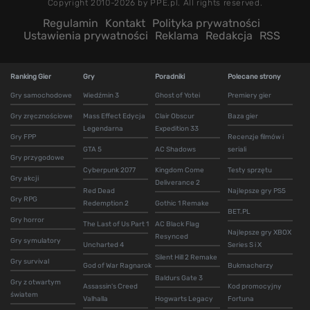
Copyright 2010-2026 by PPE.pl. All rights reserved.
Regulamin
Kontakt
Polityka prywatności
Ustawienia prywatności
Reklama
Redakcja
RSS
Ranking Gier
Gry
Poradniki
Polecane strony
Gry samochodowe
Wiedźmin 3
Ghost of Yotei
Premiery gier
Gry zręcznościowe
Mass Effect Edycja
Clair Obscur
Baza gier
Legendarna
Expedition 33
Gry FPP
Recenzje filmów i
GTA 5
AC Shadows
seriali
Gry przygodowe
Cyberpunk 2077
Kingdom Come
Testy sprzętu
Gry akcji
Deliverance 2
Red Dead
Najlepsze gry PS5
Gry RPG
Redemption 2
Gothic 1 Remake
BET.PL
Gry horror
The Last of Us Part 1
AC Black Flag
Najlepsze gry XBOX
Resynced
Gry symulatory
Uncharted 4
Series S i X
Silent Hill 2 Remake
Gry survival
God of War Ragnarok
Bukmacherzy
Baldurs Gate 3
Gry z otwartym
Assassin's Creed
Kod promocyjny
światem
Valhalla
Hogwarts Legacy
Fortuna