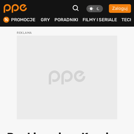
Zaloguj
ierdź
PROMOCJE
GRY
PORADNIKI
FILMY I SERIALE
TECH