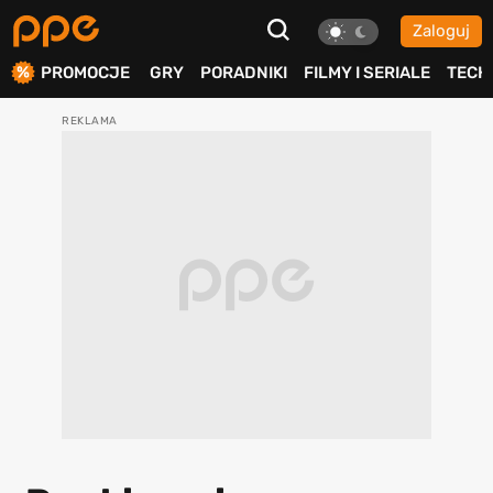
Zaloguj
ierdź
PROMOCJE
GRY
PORADNIKI
FILMY I SERIALE
TECH