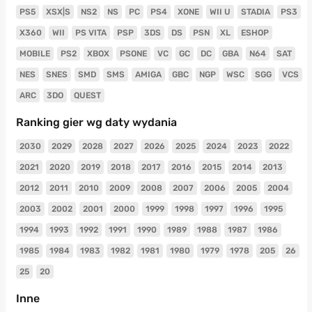
PS5
XSX|S
NS2
NS
PC
PS4
XONE
WII U
STADIA
PS3
X360
WII
PS VITA
PSP
3DS
DS
PSN
XL
ESHOP
MOBILE
PS2
XBOX
PSONE
VC
GC
DC
GBA
N64
SAT
NES
SNES
SMD
SMS
AMIGA
GBC
NGP
WSC
SGG
VCS
ARC
3DO
QUEST
Ranking gier wg daty wydania
2030
2029
2028
2027
2026
2025
2024
2023
2022
2021
2020
2019
2018
2017
2016
2015
2014
2013
2012
2011
2010
2009
2008
2007
2006
2005
2004
2003
2002
2001
2000
1999
1998
1997
1996
1995
1994
1993
1992
1991
1990
1989
1988
1987
1986
1985
1984
1983
1982
1981
1980
1979
1978
205
26
25
20
Inne