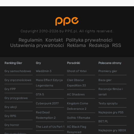
Copyright 2010-2026 by PPE.pl. All rights reserved.
Regulamin
Kontakt
Polityka prywatności
Ustawienia prywatności
Reklama
Redakcja
RSS
Ranking Gier
Gry
Poradniki
Polecane strony
Gry samochodowe
Wiedźmin 3
Ghost of Yotei
Premiery gier
Gry zręcznościowe
Mass Effect Edycja
Clair Obscur
Baza gier
Legendarna
Expedition 33
Gry FPP
Recenzje filmów i
GTA 5
AC Shadows
seriali
Gry przygodowe
Cyberpunk 2077
Kingdom Come
Testy sprzętu
Gry akcji
Deliverance 2
Red Dead
Najlepsze gry PS5
Gry RPG
Redemption 2
Gothic 1 Remake
BET.PL
Gry horror
The Last of Us Part 1
AC Black Flag
Najlepsze gry XBOX
Resynced