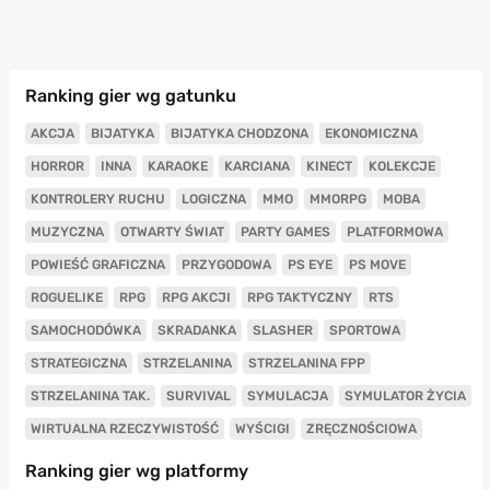
Ranking gier wg gatunku
AKCJA
BIJATYKA
BIJATYKA CHODZONA
EKONOMICZNA
HORROR
INNA
KARAOKE
KARCIANA
KINECT
KOLEKCJE
KONTROLERY RUCHU
LOGICZNA
MMO
MMORPG
MOBA
MUZYCZNA
OTWARTY ŚWIAT
PARTY GAMES
PLATFORMOWA
POWIEŚĆ GRAFICZNA
PRZYGODOWA
PS EYE
PS MOVE
ROGUELIKE
RPG
RPG AKCJI
RPG TAKTYCZNY
RTS
SAMOCHODÓWKA
SKRADANKA
SLASHER
SPORTOWA
STRATEGICZNA
STRZELANINA
STRZELANINA FPP
STRZELANINA TAK.
SURVIVAL
SYMULACJA
SYMULATOR ŻYCIA
WIRTUALNA RZECZYWISTOŚĆ
WYŚCIGI
ZRĘCZNOŚCIOWA
Ranking gier wg platformy