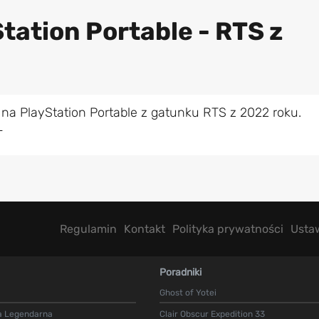
tation Portable - RTS z
na PlayStation Portable z gatunku RTS z 2022 roku.
L
Regulamin
Kontakt
Polityka prywatności
Usta
Poradniki
Ghost of Yotei
a Legendarna
Clair Obscur Expedition 33