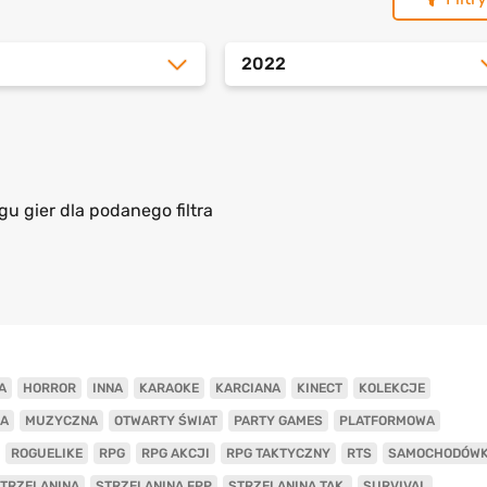
2022
gu gier dla podanego filtra
A
HORROR
INNA
KARAOKE
KARCIANA
KINECT
KOLEKCJE
A
MUZYCZNA
OTWARTY ŚWIAT
PARTY GAMES
PLATFORMOWA
ROGUELIKE
RPG
RPG AKCJI
RPG TAKTYCZNY
RTS
SAMOCHODÓW
TRZELANINA
STRZELANINA FPP
STRZELANINA TAK.
SURVIVAL