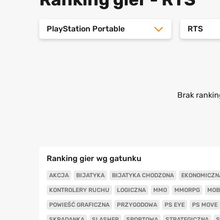
PlayStation Portable
RTS
Brak rankin
Ranking gier wg gatunku
AKCJA
BIJATYKA
BIJATYKA CHODZONA
EKONOMICZN
KONTROLERY RUCHU
LOGICZNA
MMO
MMORPG
MOB
POWIEŚĆ GRAFICZNA
PRZYGODOWA
PS EYE
PS MOVE
SKRADANKA
SLASHER
SPORTOWA
STRATEGICZNA
S