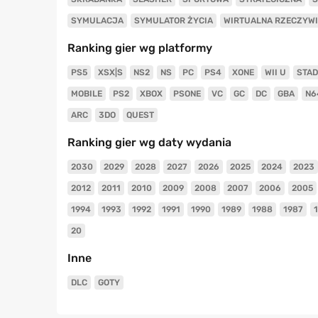
SYMULACJA
SYMULATOR ŻYCIA
WIRTUALNA RZECZYW
Ranking gier wg platformy
PS5
XSX|S
NS2
NS
PC
PS4
XONE
WII U
STAD
MOBILE
PS2
XBOX
PSONE
VC
GC
DC
GBA
N6
ARC
3DO
QUEST
Ranking gier wg daty wydania
2030
2029
2028
2027
2026
2025
2024
2023
2012
2011
2010
2009
2008
2007
2006
2005
1994
1993
1992
1991
1990
1989
1988
1987
20
Inne
DLC
GOTY