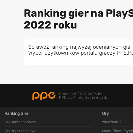
Ranking gier na PlayS
2022 roku
Sprawdź ranking najwyżej ocenianych gier 
Wybór użytkowników portalu graczy PPE.P
Copyright 2010-2026 by
PPE.pl. All rights reserved.
Ranking Gier
Gry
Gry samochodowe
Wiedźmin 3
Gry zręcznościowe
Mass Effect Edycj