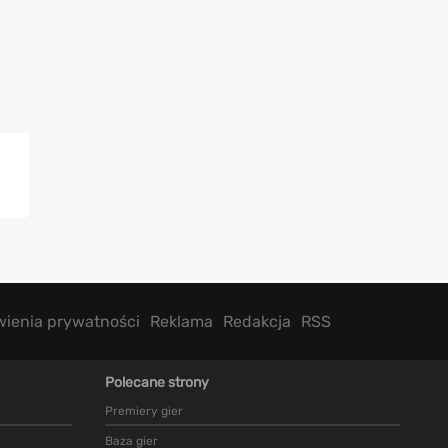
wienia prywatności
Reklama
Redakcja
RSS
Polecane strony
Premiery gier
Baza gier