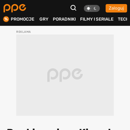
Zaloguj
ierdź
PROMOCJE
GRY
PORADNIKI
FILMY I SERIALE
TECH