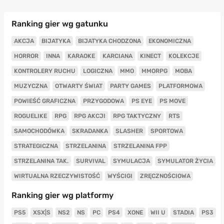
Ranking gier wg gatunku
AKCJA
BIJATYKA
BIJATYKA CHODZONA
EKONOMICZNA
HORROR
INNA
KARAOKE
KARCIANA
KINECT
KOLEKCJE
KONTROLERY RUCHU
LOGICZNA
MMO
MMORPG
MOBA
MUZYCZNA
OTWARTY ŚWIAT
PARTY GAMES
PLATFORMOWA
POWIEŚĆ GRAFICZNA
PRZYGODOWA
PS EYE
PS MOVE
ROGUELIKE
RPG
RPG AKCJI
RPG TAKTYCZNY
RTS
SAMOCHODÓWKA
SKRADANKA
SLASHER
SPORTOWA
STRATEGICZNA
STRZELANINA
STRZELANINA FPP
STRZELANINA TAK.
SURVIVAL
SYMULACJA
SYMULATOR ŻYCIA
WIRTUALNA RZECZYWISTOŚĆ
WYŚCIGI
ZRĘCZNOŚCIOWA
Ranking gier wg platformy
PS5
XSX|S
NS2
NS
PC
PS4
XONE
WII U
STADIA
PS3