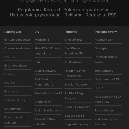
Copyright 2010-2026 by PPE.pl. All rights reserved.
Regulamin
Kontakt
Polityka prywatności
Ustawienia prywatności
Reklama
Redakcja
RSS
Ranking Gier
Gry
Poradniki
Polecane strony
Gry samochodowe
Wiedźmin 3
Ghost of Yotei
Premiery gier
Gry zręcznościowe
Mass Effect Edycja
Clair Obscur
Baza gier
Legendarna
Expedition 33
Gry FPP
Recenzje filmów i
GTA 5
AC Shadows
seriali
Gry przygodowe
Cyberpunk 2077
Kingdom Come
Testy sprzętu
Gry akcji
Deliverance 2
Red Dead
Najlepsze gry PS5
Gry RPG
Redemption 2
Gothic 1 Remake
BET.PL
Gry horror
The Last of Us Part 1
AC Black Flag
Najlepsze gry XBOX
Resynced
Gry symulatory
Uncharted 4
Series S i X
Silent Hill 2 Remake
Gry survival
God of War Ragnarok
Bukmacherzy
Baldurs Gate 3
Gry z otwartym
Assassin's Creed
Kod promocyjny
światem
Valhalla
Hogwarts Legacy
Fortuna