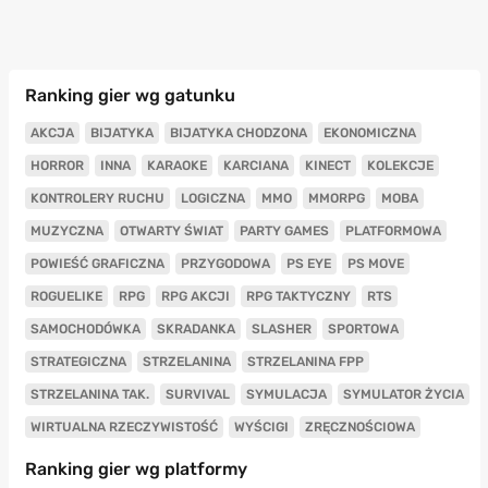
Ranking gier wg gatunku
AKCJA
BIJATYKA
BIJATYKA CHODZONA
EKONOMICZNA
HORROR
INNA
KARAOKE
KARCIANA
KINECT
KOLEKCJE
KONTROLERY RUCHU
LOGICZNA
MMO
MMORPG
MOBA
MUZYCZNA
OTWARTY ŚWIAT
PARTY GAMES
PLATFORMOWA
POWIEŚĆ GRAFICZNA
PRZYGODOWA
PS EYE
PS MOVE
ROGUELIKE
RPG
RPG AKCJI
RPG TAKTYCZNY
RTS
SAMOCHODÓWKA
SKRADANKA
SLASHER
SPORTOWA
STRATEGICZNA
STRZELANINA
STRZELANINA FPP
STRZELANINA TAK.
SURVIVAL
SYMULACJA
SYMULATOR ŻYCIA
WIRTUALNA RZECZYWISTOŚĆ
WYŚCIGI
ZRĘCZNOŚCIOWA
Ranking gier wg platformy