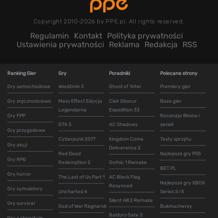
Copyright 2010-2026 by PPE.pl. All rights reserved.
Regulamin
Kontakt
Polityka prywatności
Ustawienia prywatności
Reklama
Redakcja
RSS
Ranking Gier
Gry
Poradniki
Polecane strony
Gry samochodowe
Wiedźmin 3
Ghost of Yotei
Premiery gier
Gry zręcznościowe
Mass Effect Edycja
Clair Obscur
Baza gier
Legendarna
Expedition 33
Gry FPP
Recenzje filmów i
GTA 5
AC Shadows
seriali
Gry przygodowe
Cyberpunk 2077
Kingdom Come
Testy sprzętu
Gry akcji
Deliverance 2
Red Dead
Najlepsze gry PS5
Gry RPG
Redemption 2
Gothic 1 Remake
BET.PL
Gry horror
The Last of Us Part 1
AC Black Flag
Najlepsze gry XBOX
Resynced
Gry symulatory
Uncharted 4
Series S i X
Silent Hill 2 Remake
Gry survival
God of War Ragnarok
Bukmacherzy
Baldurs Gate 3