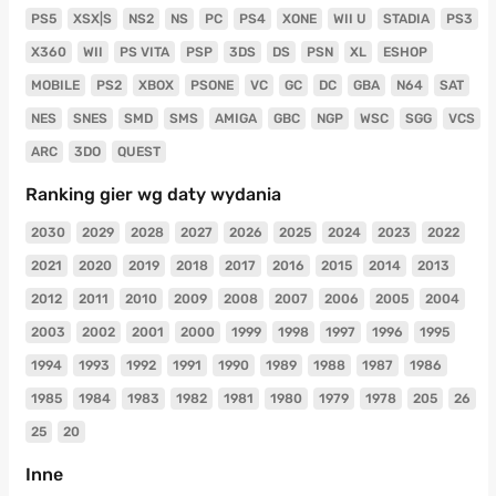
PS5
XSX|S
NS2
NS
PC
PS4
XONE
WII U
STADIA
PS3
X360
WII
PS VITA
PSP
3DS
DS
PSN
XL
ESHOP
MOBILE
PS2
XBOX
PSONE
VC
GC
DC
GBA
N64
SAT
NES
SNES
SMD
SMS
AMIGA
GBC
NGP
WSC
SGG
VCS
ARC
3DO
QUEST
Ranking gier wg daty wydania
2030
2029
2028
2027
2026
2025
2024
2023
2022
2021
2020
2019
2018
2017
2016
2015
2014
2013
2012
2011
2010
2009
2008
2007
2006
2005
2004
2003
2002
2001
2000
1999
1998
1997
1996
1995
1994
1993
1992
1991
1990
1989
1988
1987
1986
1985
1984
1983
1982
1981
1980
1979
1978
205
26
25
20
Inne