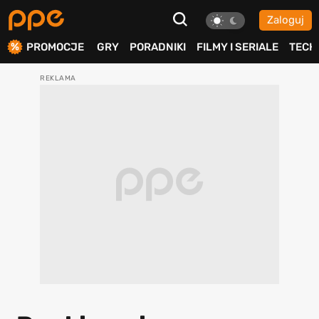
Zaloguj
ierdź
PROMOCJE
GRY
PORADNIKI
FILMY I SERIALE
TECH