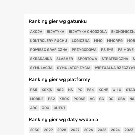
Ranking gier wg gatunku
AKCJA
BIJATYKA
BIJATYKA CHODZONA
EKONOMICZN
KONTROLERY RUCHU
LOGICZNA
MMO
MMORPG
MOB
POWIEŚĆ GRAFICZNA
PRZYGODOWA
PS EYE
PS MOVE
SKRADANKA
SLASHER
SPORTOWA
STRATEGICZNA
S
SYMULACJA
SYMULATOR ŻYCIA
WIRTUALNA RZECZYW
Ranking gier wg platformy
PS5
XSX|S
NS2
NS
PC
PS4
XONE
WII U
STAD
MOBILE
PS2
XBOX
PSONE
VC
GC
DC
GBA
N6
ARC
3DO
QUEST
Ranking gier wg daty wydania
2030
2029
2028
2027
2026
2025
2024
2023