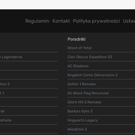
Regulamin
Kontakt
Polityka prywatności
Usta
Poradniki
Ghost of Yotei
a Legendarna
Clair Obscur Expedition 33
AC Shadows
Kingdom Come Deliverance 2
ion 2
Gothic 1 Remake
t 1
AC Black Flag Resynced
Silent Hill 2 Remake
rok
Baldurs Gate 3
alhalla
Hogwarts Legacy
Wiedźmin 3