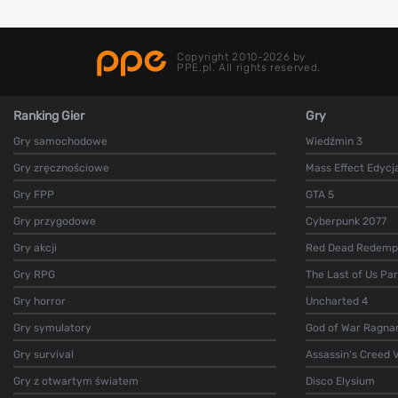
Copyright 2010-2026 by
PPE.pl. All rights reserved.
Ranking Gier
Gry
Gry samochodowe
Wiedźmin 3
Gry zręcznościowe
Mass Effect Edycj
Gry FPP
GTA 5
Gry przygodowe
Cyberpunk 2077
Gry akcji
Red Dead Redempt
Gry RPG
The Last of Us Par
Gry horror
Uncharted 4
Gry symulatory
God of War Ragna
Gry survival
Assassin's Creed V
Gry z otwartym światem
Disco Elysium