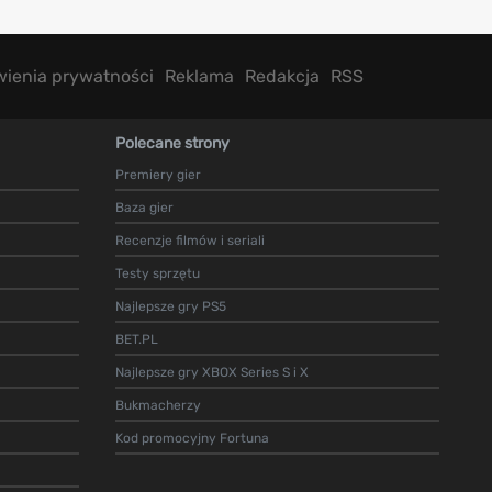
wienia prywatności
Reklama
Redakcja
RSS
Polecane strony
Premiery gier
Baza gier
Recenzje filmów i seriali
Testy sprzętu
Najlepsze gry PS5
BET.PL
Najlepsze gry XBOX Series S i X
Bukmacherzy
Kod promocyjny Fortuna