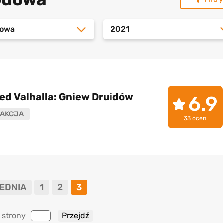
dowa
2021
ed Valhalla: Gniew Druidów
6.9
AKCJA
33 ocen
EDNIA
1
2
3
 strony