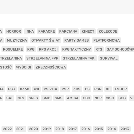
A
HORROR
INNA
KARAOKE
KARCIANA
KINECT
KOLEKCJE
A
MUZYCZNA
OTWARTY ŚWIAT
PARTY GAMES
PLATFORMOWA
ROGUELIKE
RPG
RPG AKCJI
RPG TAKTYCZNY
RTS
SAMOCHODÓW
TRZELANINA
STRZELANINA FPP
STRZELANINA TAK.
SURVIVAL
ISTOŚĆ
WYŚCIGI
ZRĘCZNOŚCIOWA
IA
PS3
X360
WII
PS VITA
PSP
3DS
DS
PSN
XL
ESHOP
4
SAT
NES
SNES
SMD
SMS
AMIGA
GBC
NGP
WSC
SGG
V
2022
2021
2020
2019
2018
2017
2016
2015
2014
2013