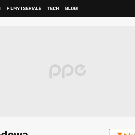
I
FILMY I SERIALE
TECH
BLOGI
godowa
Filtry