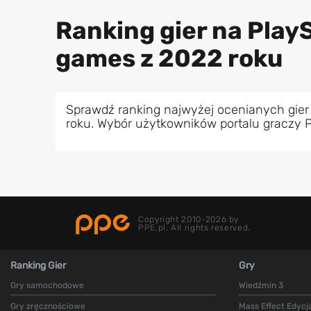
Ranking gier na Play
games z 2022 roku
Sprawdź ranking najwyżej ocenianych gier
roku. Wybór użytkowników portalu graczy 
Copyright 2010-2026 by
PPE.pl. All rights reserved.
Ranking Gier
Gry
Gry samochodowe
Wiedźmin 3
Gry zręcznościowe
Mass Effect Edycj