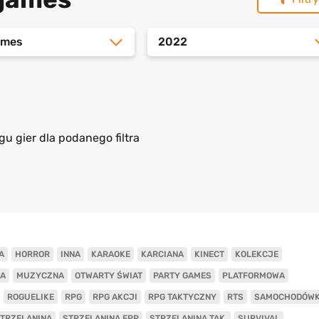
ames
2022
gu gier dla podanego filtra
A
HORROR
INNA
KARAOKE
KARCIANA
KINECT
KOLEKCJE
A
MUZYCZNA
OTWARTY ŚWIAT
PARTY GAMES
PLATFORMOWA
ROGUELIKE
RPG
RPG AKCJI
RPG TAKTYCZNY
RTS
SAMOCHODÓW
TRZELANINA
STRZELANINA FPP
STRZELANINA TAK.
SURVIVAL