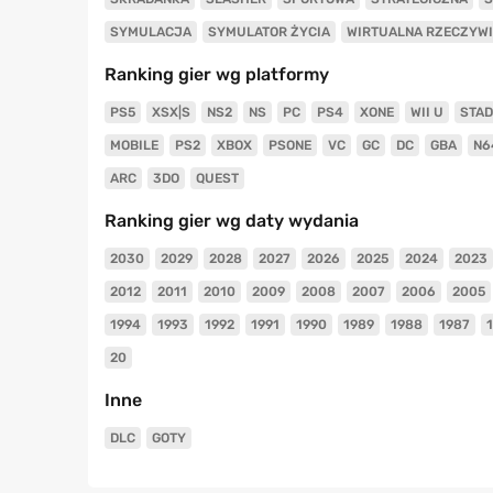
SYMULACJA
SYMULATOR ŻYCIA
WIRTUALNA RZECZYW
Ranking gier wg platformy
PS5
XSX|S
NS2
NS
PC
PS4
XONE
WII U
STAD
MOBILE
PS2
XBOX
PSONE
VC
GC
DC
GBA
N6
ARC
3DO
QUEST
Ranking gier wg daty wydania
2030
2029
2028
2027
2026
2025
2024
2023
2012
2011
2010
2009
2008
2007
2006
2005
1994
1993
1992
1991
1990
1989
1988
1987
20
Inne
DLC
GOTY