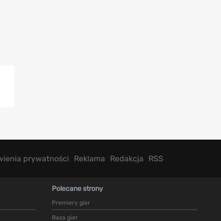
wienia prywatności
Reklama
Redakcja
RSS
Polecane strony
Premiery gier
Baza gier