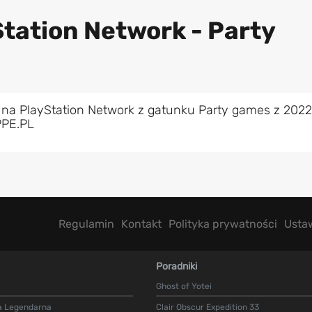
Station Network - Party
 na PlayStation Network z gatunku Party games z 2022
PPE.PL
Regulamin
Kontakt
Polityka prywatności
Usta
Poradniki
Ghost of Yotei
a Legendarna
Clair Obscur Expedition 33