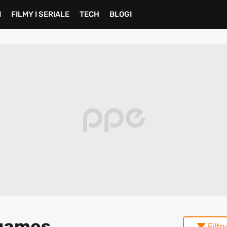
I
FILMY I SERIALE
TECH
BLOGI
 games
Filtry