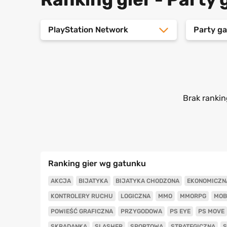
PlayStation Network
Party g
Brak rankin
Ranking gier wg gatunku
AKCJA
BIJATYKA
BIJATYKA CHODZONA
EKONOMICZN
KONTROLERY RUCHU
LOGICZNA
MMO
MMORPG
MOB
POWIEŚĆ GRAFICZNA
PRZYGODOWA
PS EYE
PS MOVE
SKRADANKA
SLASHER
SPORTOWA
STRATEGICZNA
S