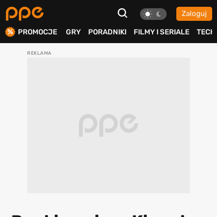
Zaloguj
ierdź
PROMOCJE
GRY
PORADNIKI
FILMY I SERIALE
TECH