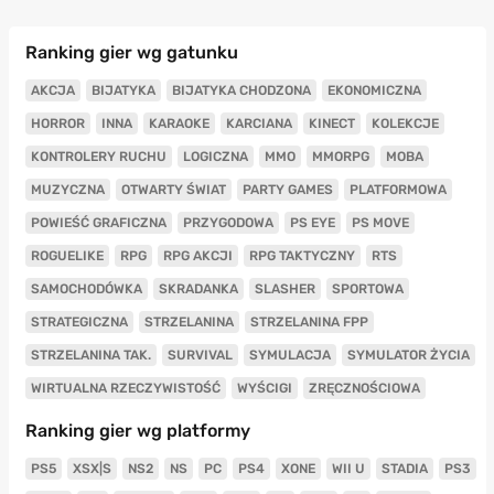
Ranking gier wg gatunku
AKCJA
BIJATYKA
BIJATYKA CHODZONA
EKONOMICZNA
HORROR
INNA
KARAOKE
KARCIANA
KINECT
KOLEKCJE
KONTROLERY RUCHU
LOGICZNA
MMO
MMORPG
MOBA
MUZYCZNA
OTWARTY ŚWIAT
PARTY GAMES
PLATFORMOWA
POWIEŚĆ GRAFICZNA
PRZYGODOWA
PS EYE
PS MOVE
ROGUELIKE
RPG
RPG AKCJI
RPG TAKTYCZNY
RTS
SAMOCHODÓWKA
SKRADANKA
SLASHER
SPORTOWA
STRATEGICZNA
STRZELANINA
STRZELANINA FPP
STRZELANINA TAK.
SURVIVAL
SYMULACJA
SYMULATOR ŻYCIA
WIRTUALNA RZECZYWISTOŚĆ
WYŚCIGI
ZRĘCZNOŚCIOWA
Ranking gier wg platformy
PS5
XSX|S
NS2
NS
PC
PS4
XONE
WII U
STADIA
PS3