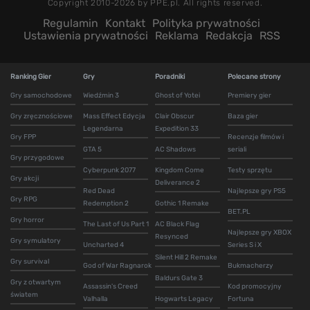
Copyright 2010-2026 by PPE.pl. All rights reserved.
Regulamin
Kontakt
Polityka prywatności
Ustawienia prywatności
Reklama
Redakcja
RSS
Ranking Gier
Gry
Poradniki
Polecane strony
Gry samochodowe
Wiedźmin 3
Ghost of Yotei
Premiery gier
Gry zręcznościowe
Mass Effect Edycja
Clair Obscur
Baza gier
Legendarna
Expedition 33
Gry FPP
Recenzje filmów i
GTA 5
AC Shadows
seriali
Gry przygodowe
Cyberpunk 2077
Kingdom Come
Testy sprzętu
Gry akcji
Deliverance 2
Red Dead
Najlepsze gry PS5
Gry RPG
Redemption 2
Gothic 1 Remake
BET.PL
Gry horror
The Last of Us Part 1
AC Black Flag
Najlepsze gry XBOX
Resynced
Gry symulatory
Uncharted 4
Series S i X
Silent Hill 2 Remake
Gry survival
God of War Ragnarok
Bukmacherzy
Baldurs Gate 3
Gry z otwartym
Assassin's Creed
Kod promocyjny
światem
Valhalla
Hogwarts Legacy
Fortuna