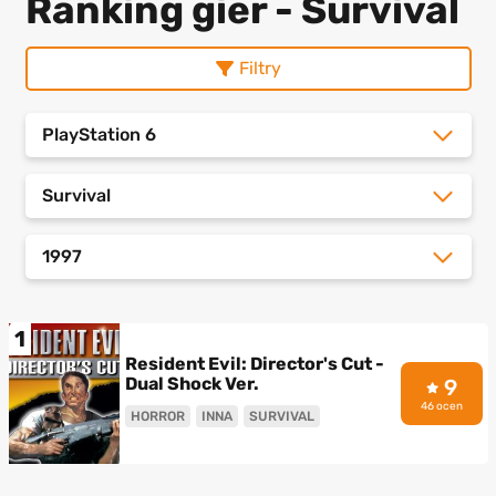
Ranking gier - Survival
Filtry
PlayStation 6
Survival
1997
1
Resident Evil: Director's Cut -
Dual Shock Ver.
9
46 ocen
HORROR
INNA
SURVIVAL