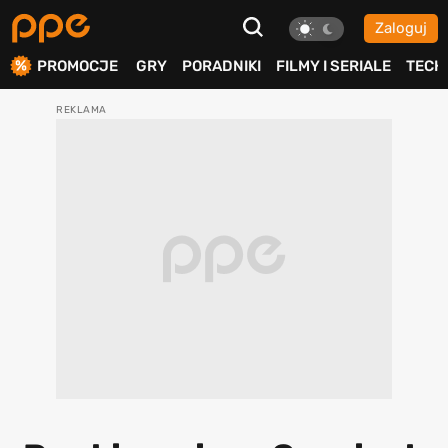
Zaloguj
ierdź
PROMOCJE
GRY
PORADNIKI
FILMY I SERIALE
TECH