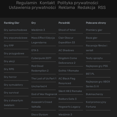
Regulamin
Kontakt
Polityka prywatności
Ustawienia prywatności
Reklama
Redakcja
RSS
Ranking Gier
Gry
Poradniki
Polecane strony
Gry samochodowe
Wiedźmin 3
Ghost of Yotei
Premiery gier
Gry zręcznościowe
Mass Effect Edycja
Clair Obscur
Baza gier
Legendarna
Expedition 33
Gry FPP
Recenzje filmów i
GTA 5
AC Shadows
seriali
Gry przygodowe
Cyberpunk 2077
Kingdom Come
Testy sprzętu
Gry akcji
Deliverance 2
Red Dead
Najlepsze gry PS5
Gry RPG
Redemption 2
Gothic 1 Remake
BET.PL
Gry horror
The Last of Us Part 1
AC Black Flag
Najlepsze gry XBOX
Resynced
Gry symulatory
Uncharted 4
Series S i X
Silent Hill 2 Remake
Gry survival
God of War Ragnarok
Bukmacherzy
Baldurs Gate 3
Gry z otwartym
Assassin's Creed
Kod promocyjny
światem
Valhalla
Hogwarts Legacy
Fortuna
Disco Elysium
Wiedźmin 3