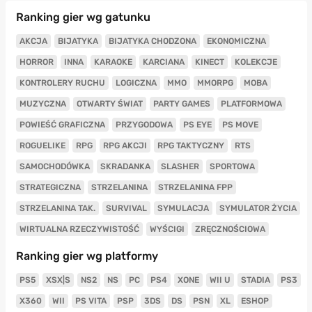
Ranking gier wg gatunku
AKCJA
BIJATYKA
BIJATYKA CHODZONA
EKONOMICZNA
HORROR
INNA
KARAOKE
KARCIANA
KINECT
KOLEKCJE
KONTROLERY RUCHU
LOGICZNA
MMO
MMORPG
MOBA
MUZYCZNA
OTWARTY ŚWIAT
PARTY GAMES
PLATFORMOWA
POWIEŚĆ GRAFICZNA
PRZYGODOWA
PS EYE
PS MOVE
ROGUELIKE
RPG
RPG AKCJI
RPG TAKTYCZNY
RTS
SAMOCHODÓWKA
SKRADANKA
SLASHER
SPORTOWA
STRATEGICZNA
STRZELANINA
STRZELANINA FPP
STRZELANINA TAK.
SURVIVAL
SYMULACJA
SYMULATOR ŻYCIA
WIRTUALNA RZECZYWISTOŚĆ
WYŚCIGI
ZRĘCZNOŚCIOWA
Ranking gier wg platformy
PS5
XSX|S
NS2
NS
PC
PS4
XONE
WII U
STADIA
PS3
X360
WII
PS VITA
PSP
3DS
DS
PSN
XL
ESHOP