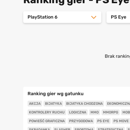
PlayStation 6
PS Eye
Brak rankin
Ranking gier wg gatunku
AKCJA
BIJATYKA
BIJATYKA CHODZONA
EKONOMICZN
KONTROLERY RUCHU
LOGICZNA
MMO
MMORPG
MOB
POWIEŚĆ GRAFICZNA
PRZYGODOWA
PS EYE
PS MOVE
SKRADANKA
SLASHER
SPORTOWA
STRATEGICZNA
S