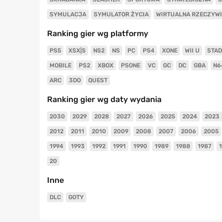
SYMULACJA
SYMULATOR ŻYCIA
WIRTUALNA RZECZYW
Ranking gier wg platformy
PS5
XSX|S
NS2
NS
PC
PS4
XONE
WII U
STAD
MOBILE
PS2
XBOX
PSONE
VC
GC
DC
GBA
N6
ARC
3DO
QUEST
Ranking gier wg daty wydania
2030
2029
2028
2027
2026
2025
2024
2023
2012
2011
2010
2009
2008
2007
2006
2005
1994
1993
1992
1991
1990
1989
1988
1987
20
Inne
DLC
GOTY