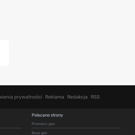
wienia prywatności
Reklama
Redakcja
RSS
Polecane strony
Premiery gier
Baza gier