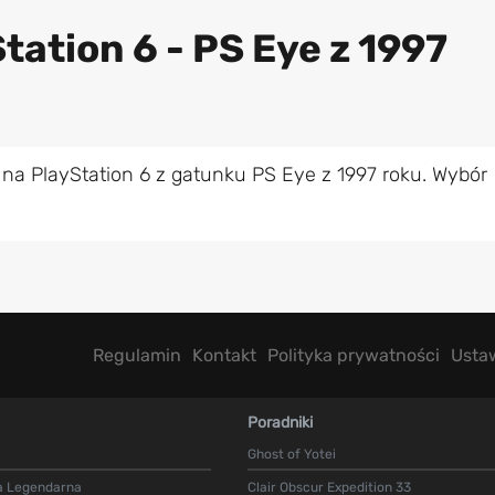
tation 6 - PS Eye z 1997
na PlayStation 6 z gatunku PS Eye z 1997 roku. Wybór
Regulamin
Kontakt
Polityka prywatności
Usta
Poradniki
Ghost of Yotei
a Legendarna
Clair Obscur Expedition 33