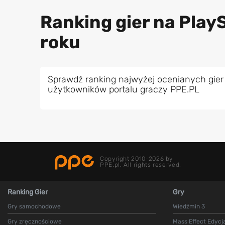
Ranking gier na PlayS
roku
Sprawdź ranking najwyżej ocenianych gier 
użytkowników portalu graczy PPE.PL
Copyright 2010-2026 by
PPE.pl. All rights reserved.
Ranking Gier
Gry
Gry samochodowe
Wiedźmin 3
Gry zręcznościowe
Mass Effect Edycj