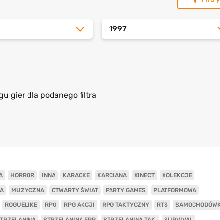
1997
gu gier dla podanego filtra
A
HORROR
INNA
KARAOKE
KARCIANA
KINECT
KOLEKCJE
A
MUZYCZNA
OTWARTY ŚWIAT
PARTY GAMES
PLATFORMOWA
ROGUELIKE
RPG
RPG AKCJI
RPG TAKTYCZNY
RTS
SAMOCHODÓW
TRZELANINA
STRZELANINA FPP
STRZELANINA TAK.
SURVIVAL