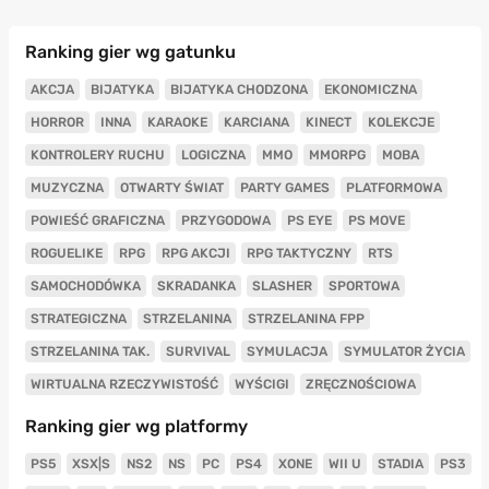
Ranking gier wg gatunku
AKCJA
BIJATYKA
BIJATYKA CHODZONA
EKONOMICZNA
HORROR
INNA
KARAOKE
KARCIANA
KINECT
KOLEKCJE
KONTROLERY RUCHU
LOGICZNA
MMO
MMORPG
MOBA
MUZYCZNA
OTWARTY ŚWIAT
PARTY GAMES
PLATFORMOWA
POWIEŚĆ GRAFICZNA
PRZYGODOWA
PS EYE
PS MOVE
ROGUELIKE
RPG
RPG AKCJI
RPG TAKTYCZNY
RTS
SAMOCHODÓWKA
SKRADANKA
SLASHER
SPORTOWA
STRATEGICZNA
STRZELANINA
STRZELANINA FPP
STRZELANINA TAK.
SURVIVAL
SYMULACJA
SYMULATOR ŻYCIA
WIRTUALNA RZECZYWISTOŚĆ
WYŚCIGI
ZRĘCZNOŚCIOWA
Ranking gier wg platformy
PS5
XSX|S
NS2
NS
PC
PS4
XONE
WII U
STADIA
PS3