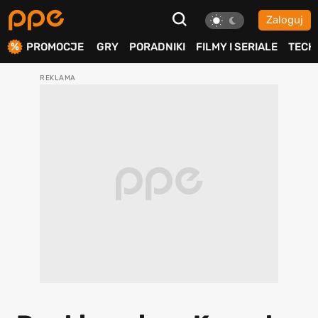
Zaloguj
ierdź
PROMOCJE
GRY
PORADNIKI
FILMY I SERIALE
TECH