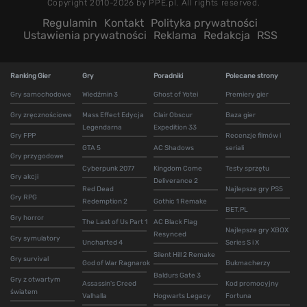
Copyright 2010-2026 by PPE.pl. All rights reserved.
Regulamin
Kontakt
Polityka prywatności
Ustawienia prywatności
Reklama
Redakcja
RSS
Ranking Gier
Gry
Poradniki
Polecane strony
Gry samochodowe
Wiedźmin 3
Ghost of Yotei
Premiery gier
Gry zręcznościowe
Mass Effect Edycja
Clair Obscur
Baza gier
Legendarna
Expedition 33
Gry FPP
Recenzje filmów i
GTA 5
AC Shadows
seriali
Gry przygodowe
Cyberpunk 2077
Kingdom Come
Testy sprzętu
Gry akcji
Deliverance 2
Red Dead
Najlepsze gry PS5
Gry RPG
Redemption 2
Gothic 1 Remake
BET.PL
Gry horror
The Last of Us Part 1
AC Black Flag
Najlepsze gry XBOX
Resynced
Gry symulatory
Uncharted 4
Series S i X
Silent Hill 2 Remake
Gry survival
God of War Ragnarok
Bukmacherzy
Baldurs Gate 3
Gry z otwartym
Assassin's Creed
Kod promocyjny
światem
Valhalla
Hogwarts Legacy
Fortuna