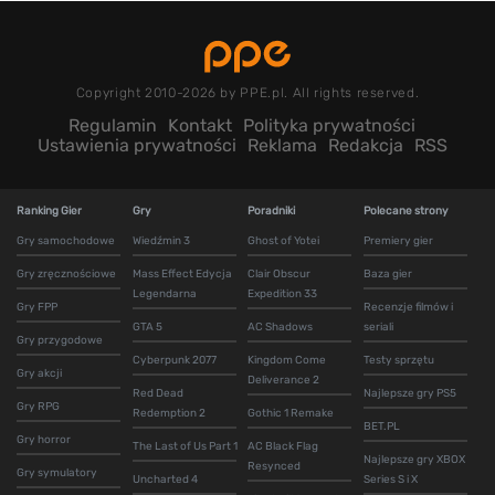
Copyright 2010-2026 by PPE.pl. All rights reserved.
Regulamin
Kontakt
Polityka prywatności
Ustawienia prywatności
Reklama
Redakcja
RSS
Ranking Gier
Gry
Poradniki
Polecane strony
Gry samochodowe
Wiedźmin 3
Ghost of Yotei
Premiery gier
Gry zręcznościowe
Mass Effect Edycja
Clair Obscur
Baza gier
Legendarna
Expedition 33
Gry FPP
Recenzje filmów i
GTA 5
AC Shadows
seriali
Gry przygodowe
Cyberpunk 2077
Kingdom Come
Testy sprzętu
Gry akcji
Deliverance 2
Red Dead
Najlepsze gry PS5
Gry RPG
Redemption 2
Gothic 1 Remake
BET.PL
Gry horror
The Last of Us Part 1
AC Black Flag
Najlepsze gry XBOX
Resynced
Gry symulatory
Uncharted 4
Series S i X