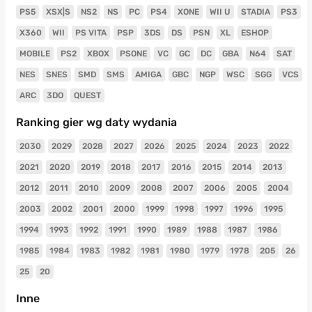
PS5
XSX|S
NS2
NS
PC
PS4
XONE
WII U
STADIA
PS3
X360
WII
PS VITA
PSP
3DS
DS
PSN
XL
ESHOP
MOBILE
PS2
XBOX
PSONE
VC
GC
DC
GBA
N64
SAT
NES
SNES
SMD
SMS
AMIGA
GBC
NGP
WSC
SGG
VCS
ARC
3DO
QUEST
Ranking gier wg daty wydania
2030
2029
2028
2027
2026
2025
2024
2023
2022
2021
2020
2019
2018
2017
2016
2015
2014
2013
2012
2011
2010
2009
2008
2007
2006
2005
2004
2003
2002
2001
2000
1999
1998
1997
1996
1995
1994
1993
1992
1991
1990
1989
1988
1987
1986
1985
1984
1983
1982
1981
1980
1979
1978
205
26
25
20
Inne