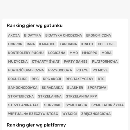
Ranking gier wg gatunku
AKCJA
BIJATYKA
BIJATYKA CHODZONA
EKONOMICZNA
HORROR
INNA
KARAOKE
KARCIANA
KINECT
KOLEKCJE
KONTROLERY RUCHU
LOGICZNA
MMO
MMORPG
MOBA
MUZYCZNA
OTWARTY ŚWIAT
PARTY GAMES
PLATFORMOWA
POWIEŚĆ GRAFICZNA
PRZYGODOWA
PS EYE
PS MOVE
ROGUELIKE
RPG
RPG AKCJI
RPG TAKTYCZNY
RTS
SAMOCHODÓWKA
SKRADANKA
SLASHER
SPORTOWA
STRATEGICZNA
STRZELANINA
STRZELANINA FPP
STRZELANINA TAK.
SURVIVAL
SYMULACJA
SYMULATOR ŻYCIA
WIRTUALNA RZECZYWISTOŚĆ
WYŚCIGI
ZRĘCZNOŚCIOWA
Ranking gier wg platformy