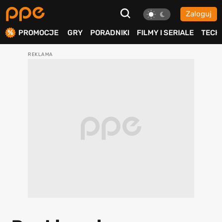
Zaloguj
ierdź
PROMOCJE
GRY
PORADNIKI
FILMY I SERIALE
TECH