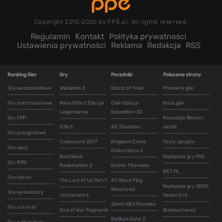
Copyright 2010-2026 by PPE.pl. All rights reserved.
Regulamin
Kontakt
Polityka prywatności
Ustawienia prywatności
Reklama
Redakcja
RSS
Ranking Gier
Gry
Poradniki
Polecane strony
Gry samochodowe
Wiedźmin 3
Ghost of Yotei
Premiery gier
Gry zręcznościowe
Mass Effect Edycja
Clair Obscur
Baza gier
Legendarna
Expedition 33
Gry FPP
Recenzje filmów i
GTA 5
AC Shadows
seriali
Gry przygodowe
Cyberpunk 2077
Kingdom Come
Testy sprzętu
Gry akcji
Deliverance 2
Red Dead
Najlepsze gry PS5
Gry RPG
Redemption 2
Gothic 1 Remake
BET.PL
Gry horror
The Last of Us Part 1
AC Black Flag
Najlepsze gry XBOX
Resynced
Gry symulatory
Uncharted 4
Series S i X
Silent Hill 2 Remake
Gry survival
God of War Ragnarok
Bukmacherzy
Baldurs Gate 3