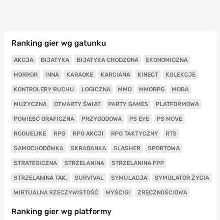
Ranking gier wg gatunku
AKCJA
BIJATYKA
BIJATYKA CHODZONA
EKONOMICZNA
HORROR
INNA
KARAOKE
KARCIANA
KINECT
KOLEKCJE
KONTROLERY RUCHU
LOGICZNA
MMO
MMORPG
MOBA
MUZYCZNA
OTWARTY ŚWIAT
PARTY GAMES
PLATFORMOWA
POWIEŚĆ GRAFICZNA
PRZYGODOWA
PS EYE
PS MOVE
ROGUELIKE
RPG
RPG AKCJI
RPG TAKTYCZNY
RTS
SAMOCHODÓWKA
SKRADANKA
SLASHER
SPORTOWA
STRATEGICZNA
STRZELANINA
STRZELANINA FPP
STRZELANINA TAK.
SURVIVAL
SYMULACJA
SYMULATOR ŻYCIA
WIRTUALNA RZECZYWISTOŚĆ
WYŚCIGI
ZRĘCZNOŚCIOWA
Ranking gier wg platformy