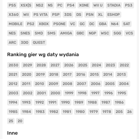
PS5
XSX|S
NS2
NS
PC
PS4
XONE
WII U
STADIA
PS3
X360
WII
PS VITA
PSP
3DS
DS
PSN
XL
ESHOP
MOBILE
PS2
XBOX
PSONE
VC
GC
DC
GBA
N64
SAT
NES
SNES
SMD
SMS
AMIGA
GBC
NGP
WSC
SGG
VCS
ARC
3DO
QUEST
Ranking gier wg daty wydania
2030
2029
2028
2027
2026
2025
2024
2023
2022
2021
2020
2019
2018
2017
2016
2015
2014
2013
2012
2011
2010
2009
2008
2007
2006
2005
2004
2003
2002
2001
2000
1999
1998
1997
1996
1995
1994
1993
1992
1991
1990
1989
1988
1987
1986
1985
1984
1983
1982
1981
1980
1979
1978
205
26
25
20
Inne