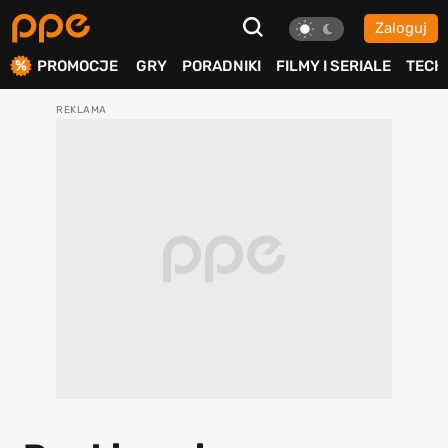
Zaloguj
ierdź
PROMOCJE
GRY
PORADNIKI
FILMY I SERIALE
TECH