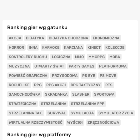
Ranking gier wg gatunku
AKCJA
BIJATYKA
BIJATYKA CHODZONA
EKONOMICZNA
HORROR
INNA
KARAOKE
KARCIANA
KINECT
KOLEKCJE
KONTROLERY RUCHU
LOGICZNA
MMO
MMORPG
MOBA
MUZYCZNA
OTWARTY ŚWIAT
PARTY GAMES
PLATFORMOWA
POWIEŚĆ GRAFICZNA
PRZYGODOWA
PS EYE
PS MOVE
ROGUELIKE
RPG
RPG AKCJI
RPG TAKTYCZNY
RTS
SAMOCHODÓWKA
SKRADANKA
SLASHER
SPORTOWA
STRATEGICZNA
STRZELANINA
STRZELANINA FPP
STRZELANINA TAK.
SURVIVAL
SYMULACJA
SYMULATOR ŻYCIA
WIRTUALNA RZECZYWISTOŚĆ
WYŚCIGI
ZRĘCZNOŚCIOWA
Ranking gier wg platformy