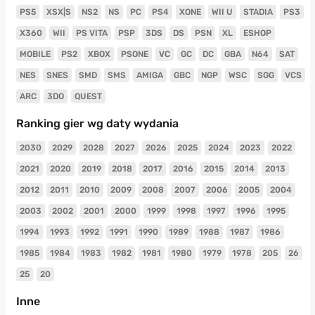
PS5
XSX|S
NS2
NS
PC
PS4
XONE
WII U
STADIA
PS3
X360
WII
PS VITA
PSP
3DS
DS
PSN
XL
ESHOP
MOBILE
PS2
XBOX
PSONE
VC
GC
DC
GBA
N64
SAT
NES
SNES
SMD
SMS
AMIGA
GBC
NGP
WSC
SGG
VCS
ARC
3DO
QUEST
Ranking gier wg daty wydania
2030
2029
2028
2027
2026
2025
2024
2023
2022
2021
2020
2019
2018
2017
2016
2015
2014
2013
2012
2011
2010
2009
2008
2007
2006
2005
2004
2003
2002
2001
2000
1999
1998
1997
1996
1995
1994
1993
1992
1991
1990
1989
1988
1987
1986
1985
1984
1983
1982
1981
1980
1979
1978
205
26
25
20
Inne