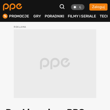
Zaloguj
ierdź
PROMOCJE
GRY
PORADNIKI
FILMY I SERIALE
TECH