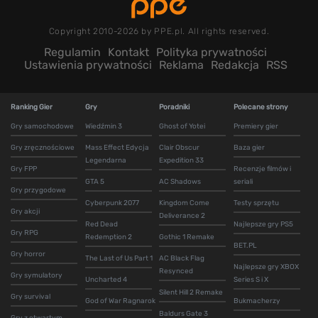
Copyright 2010-2026 by PPE.pl. All rights reserved.
Regulamin
Kontakt
Polityka prywatności
Ustawienia prywatności
Reklama
Redakcja
RSS
Ranking Gier
Gry
Poradniki
Polecane strony
Gry samochodowe
Wiedźmin 3
Ghost of Yotei
Premiery gier
Gry zręcznościowe
Mass Effect Edycja
Clair Obscur
Baza gier
Legendarna
Expedition 33
Gry FPP
Recenzje filmów i
GTA 5
AC Shadows
seriali
Gry przygodowe
Cyberpunk 2077
Kingdom Come
Testy sprzętu
Gry akcji
Deliverance 2
Red Dead
Najlepsze gry PS5
Gry RPG
Redemption 2
Gothic 1 Remake
BET.PL
Gry horror
The Last of Us Part 1
AC Black Flag
Najlepsze gry XBOX
Resynced
Gry symulatory
Uncharted 4
Series S i X
Silent Hill 2 Remake
Gry survival
God of War Ragnarok
Bukmacherzy
Baldurs Gate 3