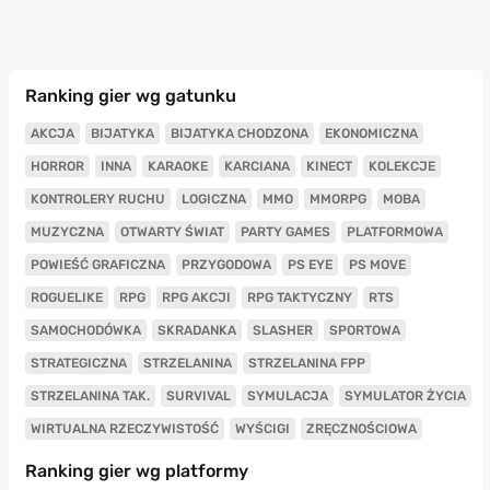
Ranking gier wg gatunku
AKCJA
BIJATYKA
BIJATYKA CHODZONA
EKONOMICZNA
HORROR
INNA
KARAOKE
KARCIANA
KINECT
KOLEKCJE
KONTROLERY RUCHU
LOGICZNA
MMO
MMORPG
MOBA
MUZYCZNA
OTWARTY ŚWIAT
PARTY GAMES
PLATFORMOWA
POWIEŚĆ GRAFICZNA
PRZYGODOWA
PS EYE
PS MOVE
ROGUELIKE
RPG
RPG AKCJI
RPG TAKTYCZNY
RTS
SAMOCHODÓWKA
SKRADANKA
SLASHER
SPORTOWA
STRATEGICZNA
STRZELANINA
STRZELANINA FPP
STRZELANINA TAK.
SURVIVAL
SYMULACJA
SYMULATOR ŻYCIA
WIRTUALNA RZECZYWISTOŚĆ
WYŚCIGI
ZRĘCZNOŚCIOWA
Ranking gier wg platformy