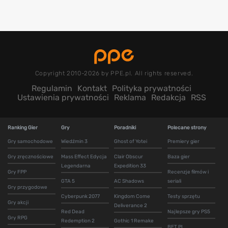
Copyright 2010-2026 by PPE.pl. All rights reserved.
Regulamin
Kontakt
Polityka prywatności
Ustawienia prywatności
Reklama
Redakcja
RSS
Ranking Gier
Gry
Poradniki
Polecane strony
Gry samochodowe
Wiedźmin 3
Ghost of Yotei
Premiery gier
Gry zręcznościowe
Mass Effect Edycja
Clair Obscur
Baza gier
Legendarna
Expedition 33
Gry FPP
Recenzje filmów i
GTA 5
AC Shadows
seriali
Gry przygodowe
Cyberpunk 2077
Kingdom Come
Testy sprzętu
Gry akcji
Deliverance 2
Red Dead
Najlepsze gry PS5
Gry RPG
Redemption 2
Gothic 1 Remake
BET.PL