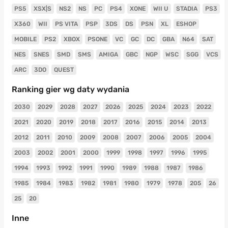
PS5
XSX|S
NS2
NS
PC
PS4
XONE
WII U
STADIA
PS3
X360
WII
PS VITA
PSP
3DS
DS
PSN
XL
ESHOP
MOBILE
PS2
XBOX
PSONE
VC
GC
DC
GBA
N64
SAT
NES
SNES
SMD
SMS
AMIGA
GBC
NGP
WSC
SGG
VCS
ARC
3DO
QUEST
Ranking gier wg daty wydania
2030
2029
2028
2027
2026
2025
2024
2023
2022
2021
2020
2019
2018
2017
2016
2015
2014
2013
2012
2011
2010
2009
2008
2007
2006
2005
2004
2003
2002
2001
2000
1999
1998
1997
1996
1995
1994
1993
1992
1991
1990
1989
1988
1987
1986
1985
1984
1983
1982
1981
1980
1979
1978
205
26
25
20
Inne