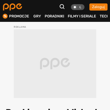
Zaloguj
ierdź
PROMOCJE
GRY
PORADNIKI
FILMY I SERIALE
TECH