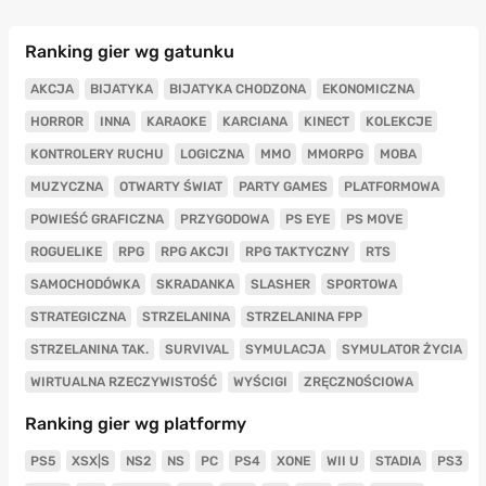
Ranking gier wg gatunku
AKCJA
BIJATYKA
BIJATYKA CHODZONA
EKONOMICZNA
HORROR
INNA
KARAOKE
KARCIANA
KINECT
KOLEKCJE
KONTROLERY RUCHU
LOGICZNA
MMO
MMORPG
MOBA
MUZYCZNA
OTWARTY ŚWIAT
PARTY GAMES
PLATFORMOWA
POWIEŚĆ GRAFICZNA
PRZYGODOWA
PS EYE
PS MOVE
ROGUELIKE
RPG
RPG AKCJI
RPG TAKTYCZNY
RTS
SAMOCHODÓWKA
SKRADANKA
SLASHER
SPORTOWA
STRATEGICZNA
STRZELANINA
STRZELANINA FPP
STRZELANINA TAK.
SURVIVAL
SYMULACJA
SYMULATOR ŻYCIA
WIRTUALNA RZECZYWISTOŚĆ
WYŚCIGI
ZRĘCZNOŚCIOWA
Ranking gier wg platformy
PS5
XSX|S
NS2
NS
PC
PS4
XONE
WII U
STADIA
PS3