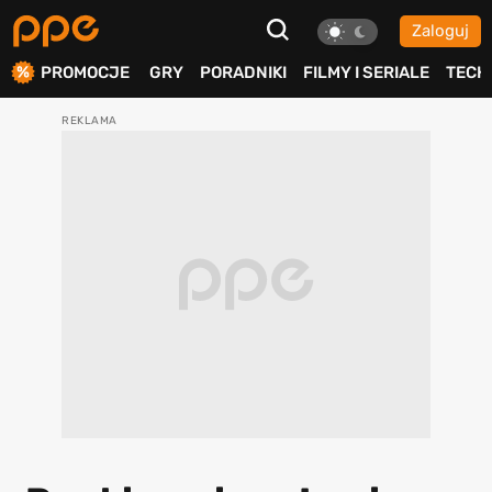
Zaloguj
ierdź
PROMOCJE
GRY
PORADNIKI
FILMY I SERIALE
TECH