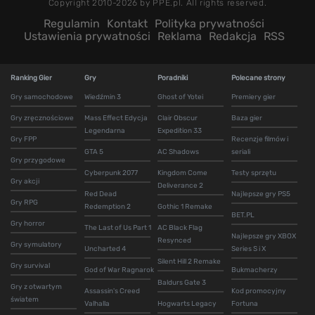
Copyright 2010-2026 by PPE.pl. All rights reserved.
Regulamin
Kontakt
Polityka prywatności
Ustawienia prywatności
Reklama
Redakcja
RSS
Ranking Gier
Gry
Poradniki
Polecane strony
Gry samochodowe
Wiedźmin 3
Ghost of Yotei
Premiery gier
Gry zręcznościowe
Mass Effect Edycja
Clair Obscur
Baza gier
Legendarna
Expedition 33
Gry FPP
Recenzje filmów i
GTA 5
AC Shadows
seriali
Gry przygodowe
Cyberpunk 2077
Kingdom Come
Testy sprzętu
Gry akcji
Deliverance 2
Red Dead
Najlepsze gry PS5
Gry RPG
Redemption 2
Gothic 1 Remake
BET.PL
Gry horror
The Last of Us Part 1
AC Black Flag
Najlepsze gry XBOX
Resynced
Gry symulatory
Uncharted 4
Series S i X
Silent Hill 2 Remake
Gry survival
God of War Ragnarok
Bukmacherzy
Baldurs Gate 3
Gry z otwartym
Assassin's Creed
Kod promocyjny
światem
Valhalla
Hogwarts Legacy
Fortuna