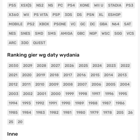
PS5
XSX|S
NS2
NS
PC
PS4
XONE
WII U
STADIA
PS3
X360
WII
PS VITA
PSP
3DS
DS
PSN
XL
ESHOP
MOBILE
PS2
XBOX
PSONE
VC
GC
DC
GBA
N64
SAT
NES
SNES
SMD
SMS
AMIGA
GBC
NGP
WSC
SGG
VCS
ARC
3DO
QUEST
Ranking gier wg daty wydania
2030
2029
2028
2027
2026
2025
2024
2023
2022
2021
2020
2019
2018
2017
2016
2015
2014
2013
2012
2011
2010
2009
2008
2007
2006
2005
2004
2003
2002
2001
2000
1999
1998
1997
1996
1995
1994
1993
1992
1991
1990
1989
1988
1987
1986
1985
1984
1983
1982
1981
1980
1979
1978
205
26
25
20
Inne