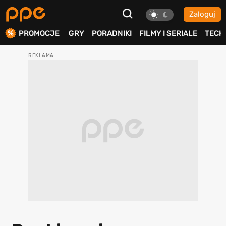
Zaloguj
ierdź
PROMOCJE
GRY
PORADNIKI
FILMY I SERIALE
TECH