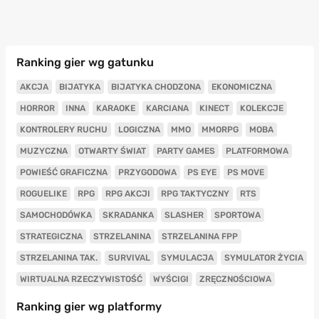
Ranking gier wg gatunku
AKCJA
BIJATYKA
BIJATYKA CHODZONA
EKONOMICZNA
HORROR
INNA
KARAOKE
KARCIANA
KINECT
KOLEKCJE
KONTROLERY RUCHU
LOGICZNA
MMO
MMORPG
MOBA
MUZYCZNA
OTWARTY ŚWIAT
PARTY GAMES
PLATFORMOWA
POWIEŚĆ GRAFICZNA
PRZYGODOWA
PS EYE
PS MOVE
ROGUELIKE
RPG
RPG AKCJI
RPG TAKTYCZNY
RTS
SAMOCHODÓWKA
SKRADANKA
SLASHER
SPORTOWA
STRATEGICZNA
STRZELANINA
STRZELANINA FPP
STRZELANINA TAK.
SURVIVAL
SYMULACJA
SYMULATOR ŻYCIA
WIRTUALNA RZECZYWISTOŚĆ
WYŚCIGI
ZRĘCZNOŚCIOWA
Ranking gier wg platformy