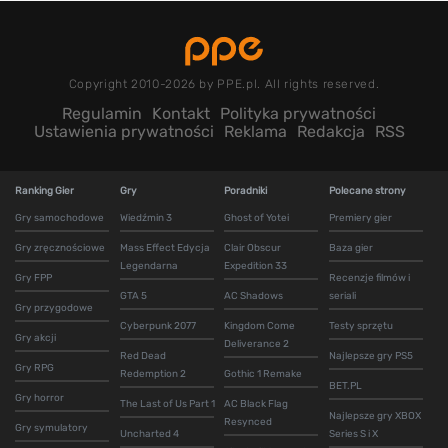
Copyright 2010-2026 by PPE.pl. All rights reserved.
Regulamin
Kontakt
Polityka prywatności
Ustawienia prywatności
Reklama
Redakcja
RSS
Ranking Gier
Gry
Poradniki
Polecane strony
Gry samochodowe
Wiedźmin 3
Ghost of Yotei
Premiery gier
Gry zręcznościowe
Mass Effect Edycja
Clair Obscur
Baza gier
Legendarna
Expedition 33
Gry FPP
Recenzje filmów i
GTA 5
AC Shadows
seriali
Gry przygodowe
Cyberpunk 2077
Kingdom Come
Testy sprzętu
Gry akcji
Deliverance 2
Red Dead
Najlepsze gry PS5
Gry RPG
Redemption 2
Gothic 1 Remake
BET.PL
Gry horror
The Last of Us Part 1
AC Black Flag
Najlepsze gry XBOX
Resynced
Gry symulatory
Uncharted 4
Series S i X