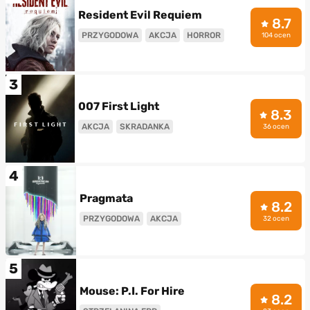
Resident Evil Requiem
8.7
PRZYGODOWA
AKCJA
HORROR
104 ocen
3
007 First Light
8.3
AKCJA
SKRADANKA
36 ocen
4
Pragmata
8.2
PRZYGODOWA
AKCJA
32 ocen
5
Mouse: P.I. For Hire
8.2