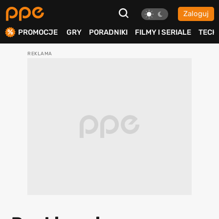
Zaloguj
ierdź
PROMOCJE
GRY
PORADNIKI
FILMY I SERIALE
TECH