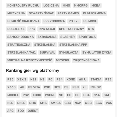
KONTROLERY RUCHU
LOGICZNA
MMO
MMORPG
MOBA
MUZYCZNA
OTWARTY ŚWIAT
PARTY GAMES
PLATFORMOWA
POWIEŚĆ GRAFICZNA
PRZYGODOWA
PS EYE
PS MOVE
ROGUELIKE
RPG
RPG AKCJI
RPG TAKTYCZNY
RTS
SAMOCHODÓWKA
SKRADANKA
SLASHER
SPORTOWA
STRATEGICZNA
STRZELANINA
STRZELANINA FPP
STRZELANINA TAK.
SURVIVAL
SYMULACJA
SYMULATOR ŻYCIA
WIRTUALNA RZECZYWISTOŚĆ
WYŚCIGI
ZRĘCZNOŚCIOWA
Ranking gier wg platformy
PS5
XSX|S
NS2
NS
PC
PS4
XONE
WII U
STADIA
PS3
X360
WII
PS VITA
PSP
3DS
DS
PSN
XL
ESHOP
MOBILE
PS2
XBOX
PSONE
VC
GC
DC
GBA
N64
SAT
NES
SNES
SMD
SMS
AMIGA
GBC
NGP
WSC
SGG
VCS
ARC
3DO
QUEST