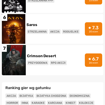
STRZELANINA FPP
23 ocen
6
Saros
7.3
STRZELANINA
AKCJA
ROGUELIKE
20 ocen
7
Crimson Desert
6.7
PRZYGODOWA
RPG AKCJI
26 ocen
Ranking gier wg gatunku
AKCJA
BIJATYKA
BIJATYKA CHODZONA
EKONOMICZNA
HORROR
INNA
KARAOKE
KARCIANA
KINECT
KOLEKCJE