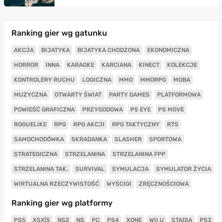
Ranking gier wg gatunku
AKCJA
BIJATYKA
BIJATYKA CHODZONA
EKONOMICZNA
HORROR
INNA
KARAOKE
KARCIANA
KINECT
KOLEKCJE
KONTROLERY RUCHU
LOGICZNA
MMO
MMORPG
MOBA
MUZYCZNA
OTWARTY ŚWIAT
PARTY GAMES
PLATFORMOWA
POWIEŚĆ GRAFICZNA
PRZYGODOWA
PS EYE
PS MOVE
ROGUELIKE
RPG
RPG AKCJI
RPG TAKTYCZNY
RTS
SAMOCHODÓWKA
SKRADANKA
SLASHER
SPORTOWA
STRATEGICZNA
STRZELANINA
STRZELANINA FPP
STRZELANINA TAK.
SURVIVAL
SYMULACJA
SYMULATOR ŻYCIA
WIRTUALNA RZECZYWISTOŚĆ
WYŚCIGI
ZRĘCZNOŚCIOWA
Ranking gier wg platformy
PS5
XSX|S
NS2
NS
PC
PS4
XONE
WII U
STADIA
PS3