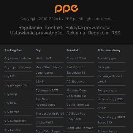
Copyright 2010-2026 by PPE.pl. All rights reserved.
Regulamin
Kontakt
Polityka prywatności
Ustawienia prywatności
Reklama
Redakcja
RSS
Ranking Gier
Gry
Poradniki
Polecane strony
Gry samochodowe
Wiedźmin 3
Ghost of Yotei
Premiery gier
Gry zręcznościowe
Mass Effect Edycja
Clair Obscur
Baza gier
Legendarna
Expedition 33
Gry FPP
Recenzje filmów i
GTA 5
AC Shadows
seriali
Gry przygodowe
Cyberpunk 2077
Kingdom Come
Testy sprzętu
Gry akcji
Deliverance 2
Red Dead
Najlepsze gry PS5
Gry RPG
Redemption 2
Gothic 1 Remake
BET.PL
Gry horror
The Last of Us Part 1
AC Black Flag
Najlepsze gry XBOX
Resynced
Gry symulatory
Uncharted 4
Series S i X
Silent Hill 2 Remake
Gry survival
God of War Ragnarok
Bukmacherzy