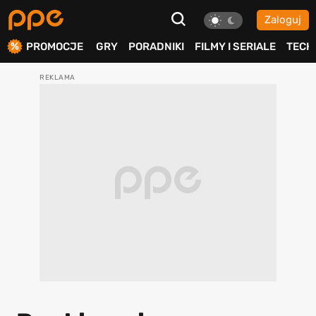
Zaloguj
ierdź
PROMOCJE
GRY
PORADNIKI
FILMY I SERIALE
TECH