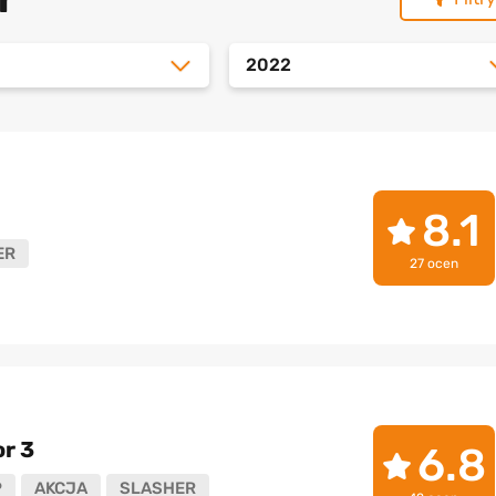
2022
8.1
ER
27 ocen
r 3
6.8
P
AKCJA
SLASHER