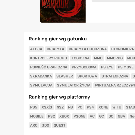
Ranking gier wg gatunku
AKCJA
BIJATYKA
BIJATYKA CHODZONA
EKONOMICZN
KONTROLERY RUCHU
LOGICZNA
MMO
MMORPG
MOB
POWIEŚĆ GRAFICZNA
PRZYGODOWA
PS EYE
PS MOVE
SKRADANKA
SLASHER
SPORTOWA
STRATEGICZNA
S
SYMULACJA
SYMULATOR ŻYCIA
WIRTUALNA RZECZYW
Ranking gier wg platformy
PS5
XSX|S
NS2
NS
PC
PS4
XONE
WII U
STAD
MOBILE
PS2
XBOX
PSONE
VC
GC
DC
GBA
N6
ARC
3DO
QUEST