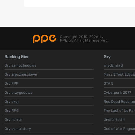
Copyright 2010-2026 by
PPE.pl. All rights reserved.
Ranking Gier
Gry
Gry samochodowe
Wiedźmin 3
Gry zręcznościowe
Mass Effect Edycj
Gry FPP
GTA 5
Gry przygodowe
Cyberpunk 2077
Gry akcji
Red Dead Redempt
Gry RPG
The Last of Us Par
Gry horror
Uncharted 4
Gry symulatory
God of War Ragna