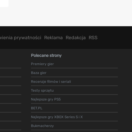
wienia prywatności
Reklama
Redakcja
RSS
Polecane strony
Premiery gier
Baza gier
Recenzje filmów i seriali
Testy sprzętu
Najlepsze gry PS5
BET.PL
Najlepsze gry XBOX Series S i X
Bukmacherzy