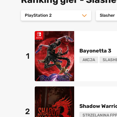
PlayStation 2
Slasher
Bayonetta 3
1
AKCJA
SLASH
Shadow Warrio
2
STRZELANINA FP