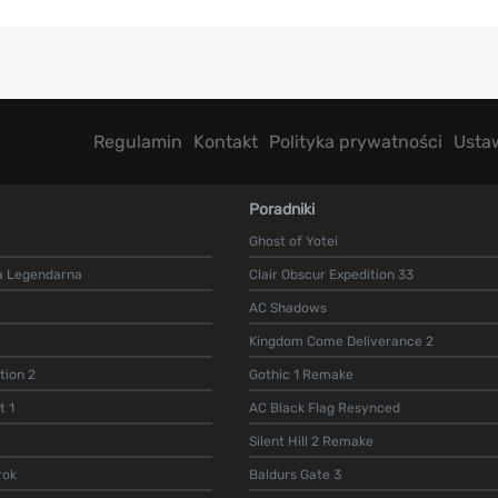
Regulamin
Kontakt
Polityka prywatności
Usta
Poradniki
Ghost of Yotei
a Legendarna
Clair Obscur Expedition 33
AC Shadows
Kingdom Come Deliverance 2
ion 2
Gothic 1 Remake
t 1
AC Black Flag Resynced
Silent Hill 2 Remake
rok
Baldurs Gate 3