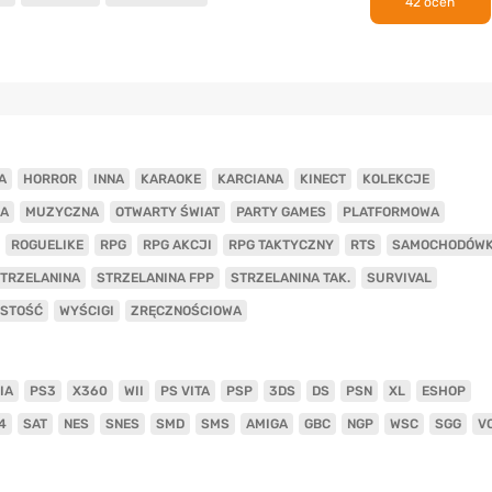
42 ocen
A
HORROR
INNA
KARAOKE
KARCIANA
KINECT
KOLEKCJE
A
MUZYCZNA
OTWARTY ŚWIAT
PARTY GAMES
PLATFORMOWA
ROGUELIKE
RPG
RPG AKCJI
RPG TAKTYCZNY
RTS
SAMOCHODÓW
TRZELANINA
STRZELANINA FPP
STRZELANINA TAK.
SURVIVAL
ISTOŚĆ
WYŚCIGI
ZRĘCZNOŚCIOWA
IA
PS3
X360
WII
PS VITA
PSP
3DS
DS
PSN
XL
ESHOP
4
SAT
NES
SNES
SMD
SMS
AMIGA
GBC
NGP
WSC
SGG
V