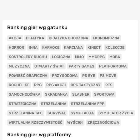
Ranking gier wg gatunku
AKCJA
BIJATYKA
BIJATYKA CHODZONA
EKONOMICZNA
HORROR
INNA
KARAOKE
KARCIANA
KINECT
KOLEKCJE
KONTROLERY RUCHU
LOGICZNA
MMO
MMORPG
MOBA
MUZYCZNA
OTWARTY ŚWIAT
PARTY GAMES
PLATFORMOWA
POWIEŚĆ GRAFICZNA
PRZYGODOWA
PS EYE
PS MOVE
ROGUELIKE
RPG
RPG AKCJI
RPG TAKTYCZNY
RTS
SAMOCHODÓWKA
SKRADANKA
SLASHER
SPORTOWA
STRATEGICZNA
STRZELANINA
STRZELANINA FPP
STRZELANINA TAK.
SURVIVAL
SYMULACJA
SYMULATOR ŻYCIA
WIRTUALNA RZECZYWISTOŚĆ
WYŚCIGI
ZRĘCZNOŚCIOWA
Ranking gier wg platformy