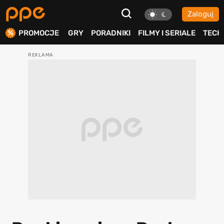
Zaloguj
ierdź
PROMOCJE
GRY
PORADNIKI
FILMY I SERIALE
TECH