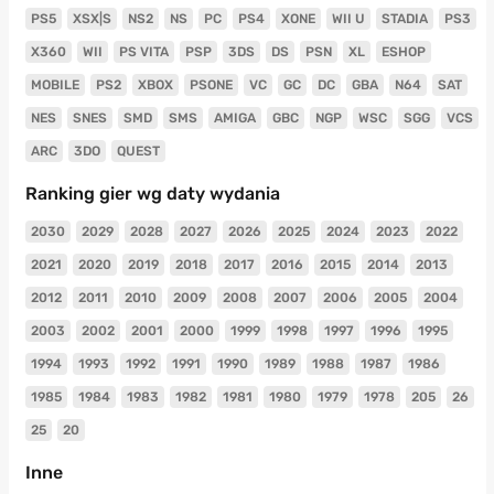
PS5
XSX|S
NS2
NS
PC
PS4
XONE
WII U
STADIA
PS3
X360
WII
PS VITA
PSP
3DS
DS
PSN
XL
ESHOP
MOBILE
PS2
XBOX
PSONE
VC
GC
DC
GBA
N64
SAT
NES
SNES
SMD
SMS
AMIGA
GBC
NGP
WSC
SGG
VCS
ARC
3DO
QUEST
Ranking gier wg daty wydania
2030
2029
2028
2027
2026
2025
2024
2023
2022
2021
2020
2019
2018
2017
2016
2015
2014
2013
2012
2011
2010
2009
2008
2007
2006
2005
2004
2003
2002
2001
2000
1999
1998
1997
1996
1995
1994
1993
1992
1991
1990
1989
1988
1987
1986
1985
1984
1983
1982
1981
1980
1979
1978
205
26
25
20
Inne