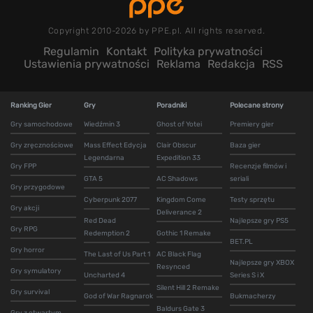
Copyright 2010-2026 by PPE.pl. All rights reserved.
Regulamin
Kontakt
Polityka prywatności
Ustawienia prywatności
Reklama
Redakcja
RSS
Ranking Gier
Gry
Poradniki
Polecane strony
Gry samochodowe
Wiedźmin 3
Ghost of Yotei
Premiery gier
Gry zręcznościowe
Mass Effect Edycja
Clair Obscur
Baza gier
Legendarna
Expedition 33
Gry FPP
Recenzje filmów i
GTA 5
AC Shadows
seriali
Gry przygodowe
Cyberpunk 2077
Kingdom Come
Testy sprzętu
Gry akcji
Deliverance 2
Red Dead
Najlepsze gry PS5
Gry RPG
Redemption 2
Gothic 1 Remake
BET.PL
Gry horror
The Last of Us Part 1
AC Black Flag
Najlepsze gry XBOX
Resynced
Gry symulatory
Uncharted 4
Series S i X
Silent Hill 2 Remake
Gry survival
God of War Ragnarok
Bukmacherzy
Baldurs Gate 3