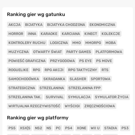
Ranking gier wg gatunku
AKCJA
BIJATYKA
BIJATYKA CHODZONA
EKONOMICZNA
HORROR
INNA
KARAOKE
KARCIANA
KINECT
KOLEKCJE
KONTROLERY RUCHU
LOGICZNA
MMO
MMORPG
MOBA
MUZYCZNA
OTWARTY ŚWIAT
PARTY GAMES
PLATFORMOWA
POWIEŚĆ GRAFICZNA
PRZYGODOWA
PS EYE
PS MOVE
ROGUELIKE
RPG
RPG AKCJI
RPG TAKTYCZNY
RTS
SAMOCHODÓWKA
SKRADANKA
SLASHER
SPORTOWA
STRATEGICZNA
STRZELANINA
STRZELANINA FPP
STRZELANINA TAK.
SURVIVAL
SYMULACJA
SYMULATOR ŻYCIA
WIRTUALNA RZECZYWISTOŚĆ
WYŚCIGI
ZRĘCZNOŚCIOWA
Ranking gier wg platformy
PS5
XSX|S
NS2
NS
PC
PS4
XONE
WII U
STADIA
PS3