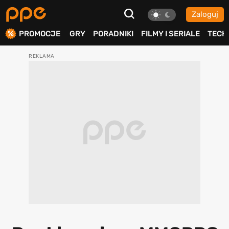
Zaloguj
ierdź
PROMOCJE
GRY
PORADNIKI
FILMY I SERIALE
TECH