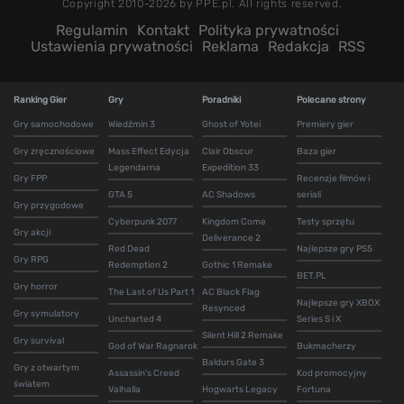
Copyright 2010-2026 by PPE.pl. All rights reserved.
Regulamin
Kontakt
Polityka prywatności
Ustawienia prywatności
Reklama
Redakcja
RSS
Ranking Gier
Gry
Poradniki
Polecane strony
Gry samochodowe
Wiedźmin 3
Ghost of Yotei
Premiery gier
Gry zręcznościowe
Mass Effect Edycja
Clair Obscur
Baza gier
Legendarna
Expedition 33
Gry FPP
Recenzje filmów i
GTA 5
AC Shadows
seriali
Gry przygodowe
Cyberpunk 2077
Kingdom Come
Testy sprzętu
Gry akcji
Deliverance 2
Red Dead
Najlepsze gry PS5
Gry RPG
Redemption 2
Gothic 1 Remake
BET.PL
Gry horror
The Last of Us Part 1
AC Black Flag
Najlepsze gry XBOX
Resynced
Gry symulatory
Uncharted 4
Series S i X
Silent Hill 2 Remake
Gry survival
God of War Ragnarok
Bukmacherzy
Baldurs Gate 3
Gry z otwartym
Assassin's Creed
Kod promocyjny
światem
Valhalla
Hogwarts Legacy
Fortuna