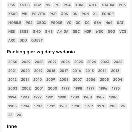
PS5
XSX|S
NS2
NS
PC
PS4
XONE
WII U
STADIA
PS3
X360
WII
PS VITA
PSP
3DS
DS
PSN
XL
ESHOP
MOBILE
PS2
XBOX
PSONE
VC
GC
DC
GBA
N64
SAT
NES
SNES
SMD
SMS
AMIGA
GBC
NGP
WSC
SGG
VCS
ARC
3DO
QUEST
Ranking gier wg daty wydania
2030
2029
2028
2027
2026
2025
2024
2023
2022
2021
2020
2019
2018
2017
2016
2015
2014
2013
2012
2011
2010
2009
2008
2007
2006
2005
2004
2003
2002
2001
2000
1999
1998
1997
1996
1995
1994
1993
1992
1991
1990
1989
1988
1987
1986
1985
1984
1983
1982
1981
1980
1979
1978
205
26
25
20
Inne