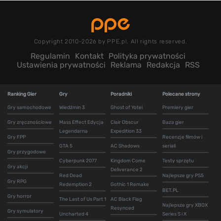
Copyright 2010-2026 by PPE.pl. All rights reserved.
Regulamin
Kontakt
Polityka prywatności
Ustawienia prywatności
Reklama
Redakcja
RSS
Ranking Gier
Gry
Poradniki
Polecane strony
Gry samochodowe
Wiedźmin 3
Ghost of Yotei
Premiery gier
Gry zręcznościowe
Mass Effect Edycja
Clair Obscur
Baza gier
Legendarna
Expedition 33
Gry FPP
Recenzje filmów i
GTA 5
AC Shadows
seriali
Gry przygodowe
Cyberpunk 2077
Kingdom Come
Testy sprzętu
Gry akcji
Deliverance 2
Red Dead
Najlepsze gry PS5
Gry RPG
Redemption 2
Gothic 1 Remake
BET.PL
Gry horror
The Last of Us Part 1
AC Black Flag
Najlepsze gry XBOX
Resynced
Gry symulatory
Uncharted 4
Series S i X