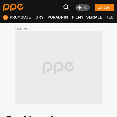
Zaloguj
ierdź
PROMOCJE
GRY
PORADNIKI
FILMY I SERIALE
TECH