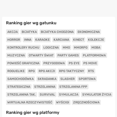
Ranking gier wg gatunku
AKCJA
BIJATYKA
BIJATYKA CHODZONA
EKONOMICZNA
HORROR
INNA
KARAOKE
KARCIANA
KINECT
KOLEKCJE
KONTROLERY RUCHU
LOGICZNA
MMO
MMORPG
MOBA
MUZYCZNA
OTWARTY ŚWIAT
PARTY GAMES
PLATFORMOWA
POWIEŚĆ GRAFICZNA
PRZYGODOWA
PS EYE
PS MOVE
ROGUELIKE
RPG
RPG AKCJI
RPG TAKTYCZNY
RTS
SAMOCHODÓWKA
SKRADANKA
SLASHER
SPORTOWA
STRATEGICZNA
STRZELANINA
STRZELANINA FPP
STRZELANINA TAK.
SURVIVAL
SYMULACJA
SYMULATOR ŻYCIA
WIRTUALNA RZECZYWISTOŚĆ
WYŚCIGI
ZRĘCZNOŚCIOWA
Ranking gier wg platformy