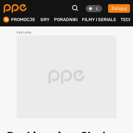
Zaloguj
ierdź
PROMOCJE
GRY
PORADNIKI
FILMY I SERIALE
TECH