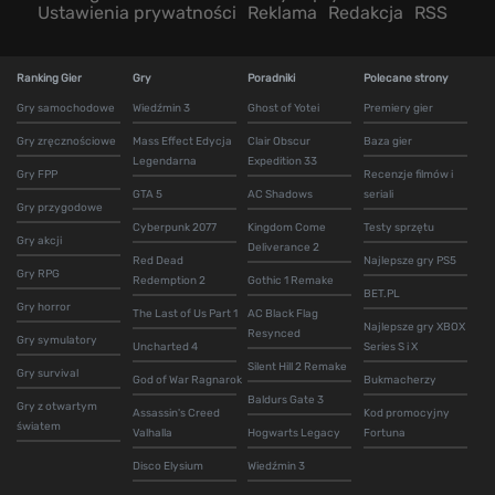
Ustawienia prywatności
Reklama
Redakcja
RSS
Ranking Gier
Gry
Poradniki
Polecane strony
Gry samochodowe
Wiedźmin 3
Ghost of Yotei
Premiery gier
Gry zręcznościowe
Mass Effect Edycja
Clair Obscur
Baza gier
Legendarna
Expedition 33
Gry FPP
Recenzje filmów i
GTA 5
AC Shadows
seriali
Gry przygodowe
Cyberpunk 2077
Kingdom Come
Testy sprzętu
Gry akcji
Deliverance 2
Red Dead
Najlepsze gry PS5
Gry RPG
Redemption 2
Gothic 1 Remake
BET.PL
Gry horror
The Last of Us Part 1
AC Black Flag
Najlepsze gry XBOX
Resynced
Gry symulatory
Uncharted 4
Series S i X
Silent Hill 2 Remake
Gry survival
God of War Ragnarok
Bukmacherzy
Baldurs Gate 3
Gry z otwartym
Assassin's Creed
Kod promocyjny
światem
Valhalla
Hogwarts Legacy
Fortuna
Disco Elysium
Wiedźmin 3