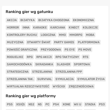
Ranking gier wg gatunku
AKCJA
BIJATYKA
BIJATYKA CHODZONA
EKONOMICZNA
HORROR
INNA
KARAOKE
KARCIANA
KINECT
KOLEKCJE
KONTROLERY RUCHU
LOGICZNA
MMO
MMORPG
MOBA
MUZYCZNA
OTWARTY ŚWIAT
PARTY GAMES
PLATFORMOWA
POWIEŚĆ GRAFICZNA
PRZYGODOWA
PS EYE
PS MOVE
ROGUELIKE
RPG
RPG AKCJI
RPG TAKTYCZNY
RTS
SAMOCHODÓWKA
SKRADANKA
SLASHER
SPORTOWA
STRATEGICZNA
STRZELANINA
STRZELANINA FPP
STRZELANINA TAK.
SURVIVAL
SYMULACJA
SYMULATOR ŻYCIA
WIRTUALNA RZECZYWISTOŚĆ
WYŚCIGI
ZRĘCZNOŚCIOWA
Ranking gier wg platformy
PS5
XSX|S
NS2
NS
PC
PS4
XONE
WII U
STADIA
PS3