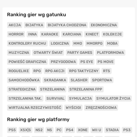
Ranking gier wg gatunku
AKCJA
BIJATYKA
BIJATYKA CHODZONA
EKONOMICZNA
HORROR
INNA
KARAOKE
KARCIANA
KINECT
KOLEKCJE
KONTROLERY RUCHU
LOGICZNA
MMO
MMORPG
MOBA
MUZYCZNA
OTWARTY ŚWIAT
PARTY GAMES
PLATFORMOWA
POWIEŚĆ GRAFICZNA
PRZYGODOWA
PS EYE
PS MOVE
ROGUELIKE
RPG
RPG AKCJI
RPG TAKTYCZNY
RTS
SAMOCHODÓWKA
SKRADANKA
SLASHER
SPORTOWA
STRATEGICZNA
STRZELANINA
STRZELANINA FPP
STRZELANINA TAK.
SURVIVAL
SYMULACJA
SYMULATOR ŻYCIA
WIRTUALNA RZECZYWISTOŚĆ
WYŚCIGI
ZRĘCZNOŚCIOWA
Ranking gier wg platformy
PS5
XSX|S
NS2
NS
PC
PS4
XONE
WII U
STADIA
PS3