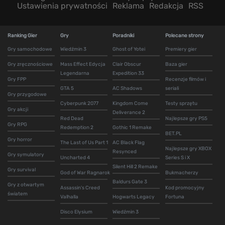
Ustawienia prywatności
Reklama
Redakcja
RSS
Ranking Gier
Gry
Poradniki
Polecane strony
Gry samochodowe
Wiedźmin 3
Ghost of Yotei
Premiery gier
Gry zręcznościowe
Mass Effect Edycja
Clair Obscur
Baza gier
Legendarna
Expedition 33
Gry FPP
Recenzje filmów i
GTA 5
AC Shadows
seriali
Gry przygodowe
Cyberpunk 2077
Kingdom Come
Testy sprzętu
Gry akcji
Deliverance 2
Red Dead
Najlepsze gry PS5
Gry RPG
Redemption 2
Gothic 1 Remake
BET.PL
Gry horror
The Last of Us Part 1
AC Black Flag
Najlepsze gry XBOX
Resynced
Gry symulatory
Uncharted 4
Series S i X
Silent Hill 2 Remake
Gry survival
God of War Ragnarok
Bukmacherzy
Baldurs Gate 3
Gry z otwartym
Assassin's Creed
Kod promocyjny
światem
Valhalla
Hogwarts Legacy
Fortuna
Disco Elysium
Wiedźmin 3