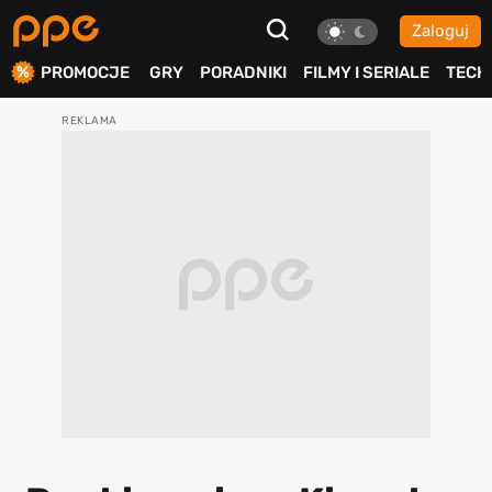
Zaloguj
ierdź
PROMOCJE
GRY
PORADNIKI
FILMY I SERIALE
TECH