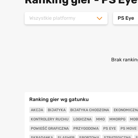
Wszystkie platformy
PS Eye
Brak rankin
Ranking gier wg gatunku
AKCJA
BIJATYKA
BIJATYKA CHODZONA
EKONOMICZN
KONTROLERY RUCHU
LOGICZNA
MMO
MMORPG
MOB
POWIEŚĆ GRAFICZNA
PRZYGODOWA
PS EYE
PS MOVE
SKRADANKA
SLASHER
SPORTOWA
STRATEGICZNA
S