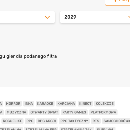
2029
gu gier dla podanego filtra
A
HORROR
INNA
KARAOKE
KARCIANA
KINECT
KOLEKCJE
A
MUZYCZNA
OTWARTY ŚWIAT
PARTY GAMES
PLATFORMOWA
ROGUELIKE
RPG
RPG AKCJI
RPG TAKTYCZNY
RTS
SAMOCHODÓW
TRZELANINA
STRZELANINA FPP
STRZELANINA TAK.
SURVIVAL