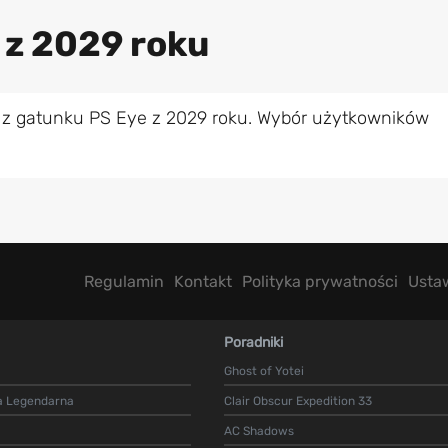
 z 2029 roku
 z gatunku PS Eye z 2029 roku. Wybór użytkowników
Regulamin
Kontakt
Polityka prywatności
Usta
Poradniki
Ghost of Yotei
a Legendarna
Clair Obscur Expedition 33
AC Shadows