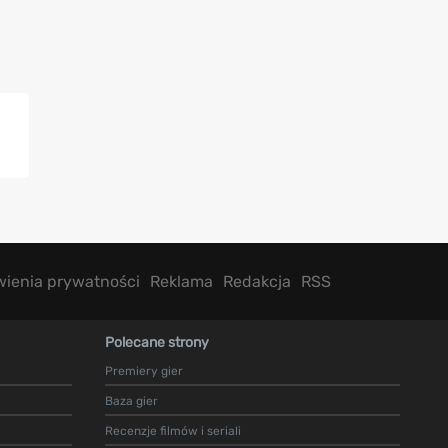
wienia prywatności
Reklama
Redakcja
RSS
Polecane strony
Premiery gier
Baza gier
Recenzje filmów i seriali