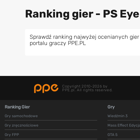
Ranking gier - PS Eye
Sprawdź ranking najwyżej ocenianych gier
portalu graczy PPE.PL
Copyright 2010-2026 by
PPE.pl. All rights reserved.
Ranking Gier
Gry
Gry samochodowe
Wiedźmin 3
Gry zręcznościowe
Mass Effect Edycj
Gry FPP
GTA 5