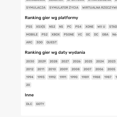
SYMULACJA
SYMULATOR ŻYCIA
WIRTUALNA RZECZYW
Ranking gier wg platformy
PS5
XSX|S
NS2
NS
PC
PS4
XONE
WII U
STAD
MOBILE
PS2
XBOX
PSONE
VC
GC
DC
GBA
N6
ARC
3DO
QUEST
Ranking gier wg daty wydania
2030
2029
2028
2027
2026
2025
2024
2023
2012
2011
2010
2009
2008
2007
2006
2005
1994
1993
1992
1991
1990
1989
1988
1987
20
Inne
DLC
GOTY