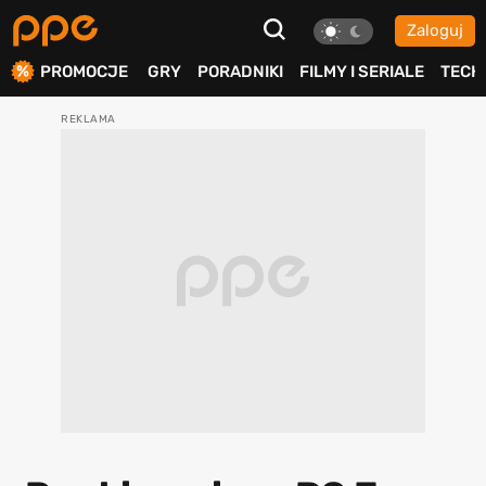
Zaloguj
ierdź
PROMOCJE
GRY
PORADNIKI
FILMY I SERIALE
TECH