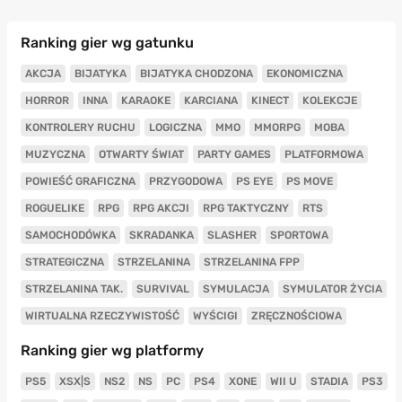
Ranking gier wg gatunku
AKCJA
BIJATYKA
BIJATYKA CHODZONA
EKONOMICZNA
HORROR
INNA
KARAOKE
KARCIANA
KINECT
KOLEKCJE
KONTROLERY RUCHU
LOGICZNA
MMO
MMORPG
MOBA
MUZYCZNA
OTWARTY ŚWIAT
PARTY GAMES
PLATFORMOWA
POWIEŚĆ GRAFICZNA
PRZYGODOWA
PS EYE
PS MOVE
ROGUELIKE
RPG
RPG AKCJI
RPG TAKTYCZNY
RTS
SAMOCHODÓWKA
SKRADANKA
SLASHER
SPORTOWA
STRATEGICZNA
STRZELANINA
STRZELANINA FPP
STRZELANINA TAK.
SURVIVAL
SYMULACJA
SYMULATOR ŻYCIA
WIRTUALNA RZECZYWISTOŚĆ
WYŚCIGI
ZRĘCZNOŚCIOWA
Ranking gier wg platformy
PS5
XSX|S
NS2
NS
PC
PS4
XONE
WII U
STADIA
PS3