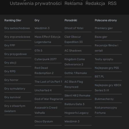
Ustawienia prywatności
Reklama
Redakcja
RSS
Ranking Gier
Gry
Poradniki
Polecane strony
Gry samochodowe
Wiedźmin 3
Ghost of Yotei
Premiery gier
Gry zręcznościowe
Mass Effect Edycja
Clair Obscur
Baza gier
Legendarna
Expedition 33
Gry FPP
Recenzje filmów i
GTA 5
AC Shadows
seriali
Gry przygodowe
Cyberpunk 2077
Kingdom Come
Testy sprzętu
Gry akcji
Deliverance 2
Red Dead
Najlepsze gry PS5
Gry RPG
Redemption 2
Gothic 1 Remake
BET.PL
Gry horror
The Last of Us Part 1
AC Black Flag
Najlepsze gry XBOX
Resynced
Gry symulatory
Uncharted 4
Series S i X
Silent Hill 2 Remake
Gry survival
God of War Ragnarok
Bukmacherzy
Baldurs Gate 3
Gry z otwartym
Assassin's Creed
Kod promocyjny
światem
Valhalla
Hogwarts Legacy
Fortuna
Disco Elysium
Wiedźmin 3