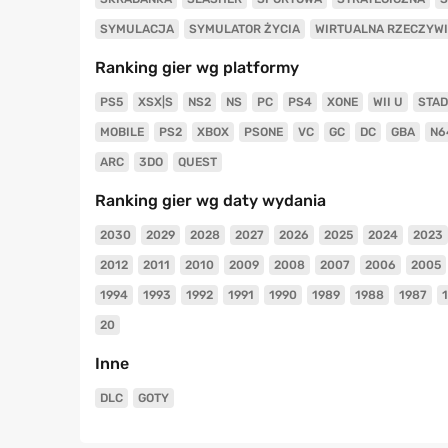
SYMULACJA
SYMULATOR ŻYCIA
WIRTUALNA RZECZYW
Ranking gier wg platformy
PS5
XSX|S
NS2
NS
PC
PS4
XONE
WII U
STAD
MOBILE
PS2
XBOX
PSONE
VC
GC
DC
GBA
N6
ARC
3DO
QUEST
Ranking gier wg daty wydania
2030
2029
2028
2027
2026
2025
2024
2023
2012
2011
2010
2009
2008
2007
2006
2005
1994
1993
1992
1991
1990
1989
1988
1987
20
Inne
DLC
GOTY