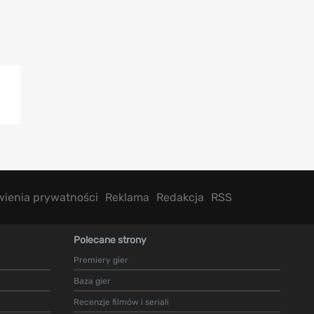
wienia prywatności
Reklama
Redakcja
RSS
Polecane strony
Premiery gier
Baza gier
Recenzje filmów i seriali