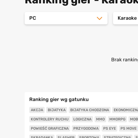
PC
Karaoke
Brak rankin
Ranking gier wg gatunku
AKCJA
BIJATYKA
BIJATYKA CHODZONA
EKONOMICZN
KONTROLERY RUCHU
LOGICZNA
MMO
MMORPG
MOB
POWIEŚĆ GRAFICZNA
PRZYGODOWA
PS EYE
PS MOVE
SKRADANKA
SLASHER
SPORTOWA
STRATEGICZNA
S