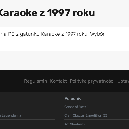
Karaoke z 1997 roku
 na PC z gatunku Karaoke z 1997 roku. Wybór
Regulamin
Kontakt
Polityka prywatności
Usta
Poradniki
Ghost of Yotei
a Legendarna
Clair Obscur Expedition 33
AC Shadows