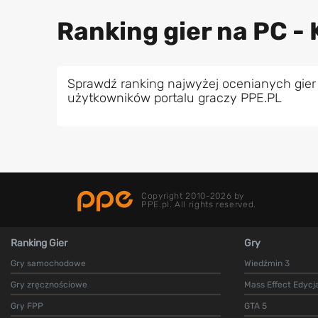
Ranking gier na PC - 
Sprawdź ranking najwyżej ocenianych gier
użytkowników portalu graczy PPE.PL
Copyright 2010-2026 by
PPE.pl. All rights reserved.
Ranking Gier
Gry
Gry samochodowe
Wiedźmin 3
Gry zręcznościowe
Mass Effect Edycj
Gry FPP
GTA 5