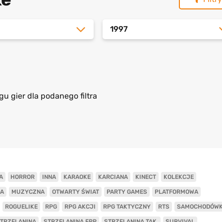
1997
gu gier dla podanego filtra
A
HORROR
INNA
KARAOKE
KARCIANA
KINECT
KOLEKCJE
A
MUZYCZNA
OTWARTY ŚWIAT
PARTY GAMES
PLATFORMOWA
ROGUELIKE
RPG
RPG AKCJI
RPG TAKTYCZNY
RTS
SAMOCHODÓW
TRZELANINA
STRZELANINA FPP
STRZELANINA TAK.
SURVIVAL