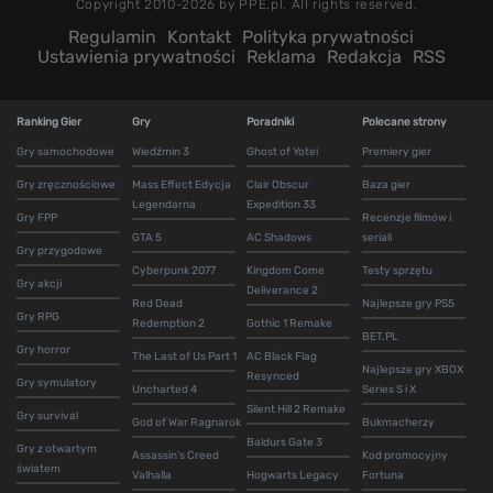
Copyright 2010-2026 by PPE.pl. All rights reserved.
Regulamin
Kontakt
Polityka prywatności
Ustawienia prywatności
Reklama
Redakcja
RSS
Ranking Gier
Gry
Poradniki
Polecane strony
Gry samochodowe
Wiedźmin 3
Ghost of Yotei
Premiery gier
Gry zręcznościowe
Mass Effect Edycja
Clair Obscur
Baza gier
Legendarna
Expedition 33
Gry FPP
Recenzje filmów i
GTA 5
AC Shadows
seriali
Gry przygodowe
Cyberpunk 2077
Kingdom Come
Testy sprzętu
Gry akcji
Deliverance 2
Red Dead
Najlepsze gry PS5
Gry RPG
Redemption 2
Gothic 1 Remake
BET.PL
Gry horror
The Last of Us Part 1
AC Black Flag
Najlepsze gry XBOX
Resynced
Gry symulatory
Uncharted 4
Series S i X
Silent Hill 2 Remake
Gry survival
God of War Ragnarok
Bukmacherzy
Baldurs Gate 3
Gry z otwartym
Assassin's Creed
Kod promocyjny
światem
Valhalla
Hogwarts Legacy
Fortuna