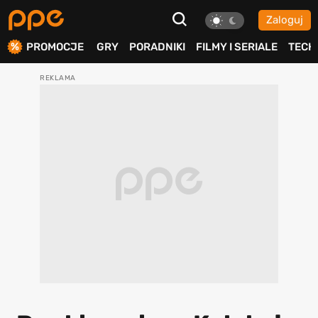
Zaloguj
ierdź
PROMOCJE
GRY
PORADNIKI
FILMY I SERIALE
TECH