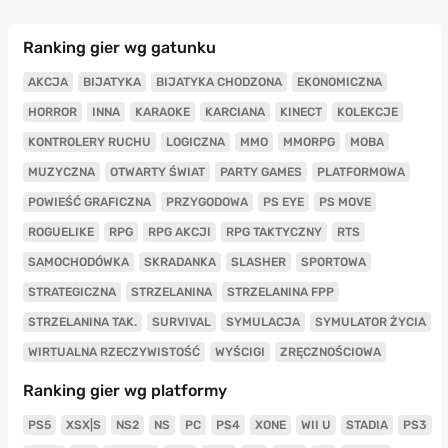
Ranking gier wg gatunku
AKCJA
BIJATYKA
BIJATYKA CHODZONA
EKONOMICZNA
HORROR
INNA
KARAOKE
KARCIANA
KINECT
KOLEKCJE
KONTROLERY RUCHU
LOGICZNA
MMO
MMORPG
MOBA
MUZYCZNA
OTWARTY ŚWIAT
PARTY GAMES
PLATFORMOWA
POWIEŚĆ GRAFICZNA
PRZYGODOWA
PS EYE
PS MOVE
ROGUELIKE
RPG
RPG AKCJI
RPG TAKTYCZNY
RTS
SAMOCHODÓWKA
SKRADANKA
SLASHER
SPORTOWA
STRATEGICZNA
STRZELANINA
STRZELANINA FPP
STRZELANINA TAK.
SURVIVAL
SYMULACJA
SYMULATOR ŻYCIA
WIRTUALNA RZECZYWISTOŚĆ
WYŚCIGI
ZRĘCZNOŚCIOWA
Ranking gier wg platformy
PS5
XSX|S
NS2
NS
PC
PS4
XONE
WII U
STADIA
PS3