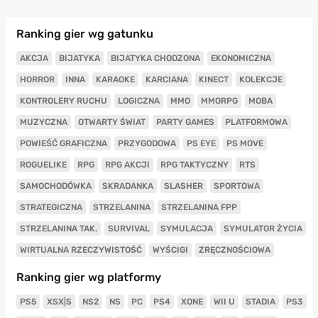
Ranking gier wg gatunku
AKCJA
BIJATYKA
BIJATYKA CHODZONA
EKONOMICZNA
HORROR
INNA
KARAOKE
KARCIANA
KINECT
KOLEKCJE
KONTROLERY RUCHU
LOGICZNA
MMO
MMORPG
MOBA
MUZYCZNA
OTWARTY ŚWIAT
PARTY GAMES
PLATFORMOWA
POWIEŚĆ GRAFICZNA
PRZYGODOWA
PS EYE
PS MOVE
ROGUELIKE
RPG
RPG AKCJI
RPG TAKTYCZNY
RTS
SAMOCHODÓWKA
SKRADANKA
SLASHER
SPORTOWA
STRATEGICZNA
STRZELANINA
STRZELANINA FPP
STRZELANINA TAK.
SURVIVAL
SYMULACJA
SYMULATOR ŻYCIA
WIRTUALNA RZECZYWISTOŚĆ
WYŚCIGI
ZRĘCZNOŚCIOWA
Ranking gier wg platformy
PS5
XSX|S
NS2
NS
PC
PS4
XONE
WII U
STADIA
PS3