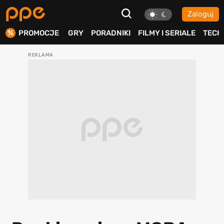
Zaloguj
ierdź
PROMOCJE
GRY
PORADNIKI
FILMY I SERIALE
TECH