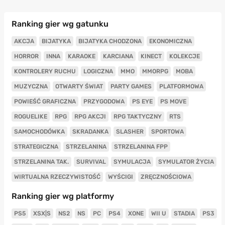
Ranking gier wg gatunku
AKCJA
BIJATYKA
BIJATYKA CHODZONA
EKONOMICZNA
HORROR
INNA
KARAOKE
KARCIANA
KINECT
KOLEKCJE
KONTROLERY RUCHU
LOGICZNA
MMO
MMORPG
MOBA
MUZYCZNA
OTWARTY ŚWIAT
PARTY GAMES
PLATFORMOWA
POWIEŚĆ GRAFICZNA
PRZYGODOWA
PS EYE
PS MOVE
ROGUELIKE
RPG
RPG AKCJI
RPG TAKTYCZNY
RTS
SAMOCHODÓWKA
SKRADANKA
SLASHER
SPORTOWA
STRATEGICZNA
STRZELANINA
STRZELANINA FPP
STRZELANINA TAK.
SURVIVAL
SYMULACJA
SYMULATOR ŻYCIA
WIRTUALNA RZECZYWISTOŚĆ
WYŚCIGI
ZRĘCZNOŚCIOWA
Ranking gier wg platformy
PS5
XSX|S
NS2
NS
PC
PS4
XONE
WII U
STADIA
PS3