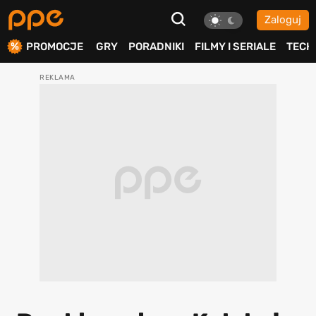
Zaloguj
ierdź
PROMOCJE
GRY
PORADNIKI
FILMY I SERIALE
TECH