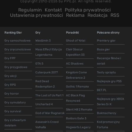
Copyright 2010-2026 by PPE.pl. All rights reserved.
Regulamin
Kontakt
Polityka prywatności
Ustawienia prywatności
Reklama
Redakcja
RSS
Ranking Gier
Gry
Poradniki
Polecane strony
Gry samochodowe
Wiedźmin 3
Ghost of Yotei
Premiery gier
Gry zręcznościowe
Mass Effect Edycja
Clair Obscur
Baza gier
Legendarna
Expedition 33
Gry FPP
Recenzje filmów i
GTA 5
AC Shadows
seriali
Gry przygodowe
Cyberpunk 2077
Kingdom Come
Testy sprzętu
Gry akcji
Deliverance 2
Red Dead
Najlepsze gry PS5
Gry RPG
Redemption 2
Gothic 1 Remake
BET.PL
Gry horror
The Last of Us Part 1
AC Black Flag
Najlepsze gry XBOX
Resynced
Gry symulatory
Uncharted 4
Series S i X
Silent Hill 2 Remake
Gry survival
God of War Ragnarok
Bukmacherzy
Baldurs Gate 3
Gry z otwartym
Assassin's Creed
Kod promocyjny
światem
Valhalla
Hogwarts Legacy
Fortuna